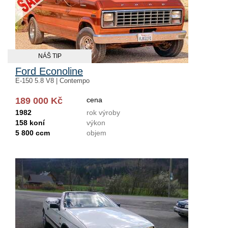
NÁŠ TIP
Ford Econoline
E-150 5.8 V8 | Contempo
189 000 Kč
cena
1982
rok výroby
158 koní
výkon
5 800 ccm
objem