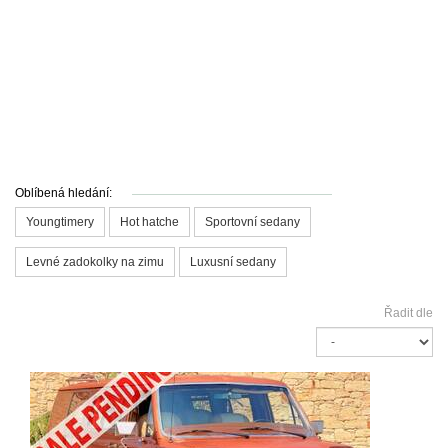
Oblíbená hledání:
Youngtimery
Hot hatche
Sportovní sedany
Levné zadokolky na zimu
Luxusní sedany
Řadit dle