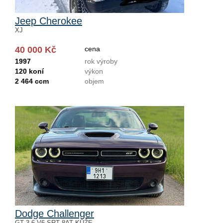
Jeep Cherokee
XJ
40 000 Kč
cena
1997
rok výroby
120 koní
výkon
2 464 ccm
objem
Dodge Challenger
GT 3.6 V6 SRT 8AT KŮŽE