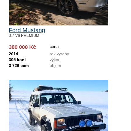
Ford Mustang
3.7 V6 PREMIUM
380 000 Kč
cena
2014
rok výroby
305 koní
výkon
3 726 ccm
objem