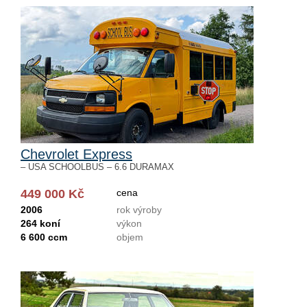
Chevrolet Express
– USA SCHOOLBUS – 6.6 DURAMAX
449 000 Kč
cena
2006
rok výroby
264 koní
výkon
6 600 ccm
objem