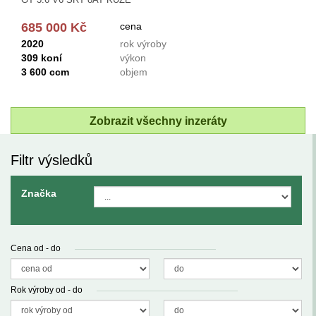
685 000 Kč
cena
2020
rok výroby
309 koní
výkon
3 600 ccm
objem
Zobrazit všechny inzeráty
Filtr výsledků
Značka
Cena od - do
Rok výroby od - do