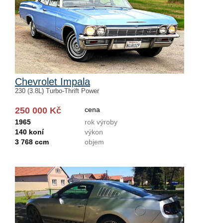
Chevrolet Impala
230 (3.8L) Turbo-Thrift Power
250 000 Kč
cena
1965
rok výroby
140 koní
výkon
3 768 ccm
objem