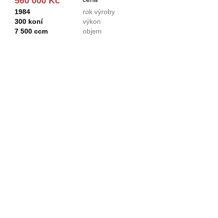
560 000 Kč
1984
rok výroby
300 koní
výkon
7 500 ccm
objem