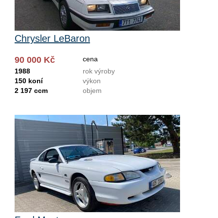
Chrysler LeBaron
90 000 Kč
cena
1988
rok výroby
150 koní
výkon
2 197 ccm
objem