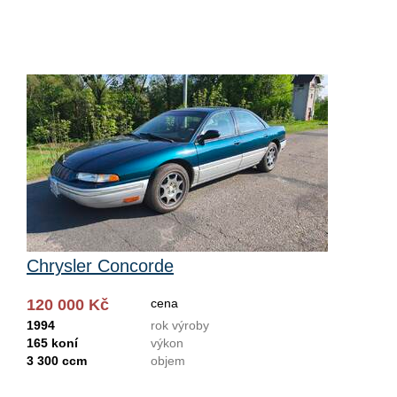
Chrysler Concorde
120 000 Kč
cena
1994
rok výroby
165 koní
výkon
3 300 ccm
objem