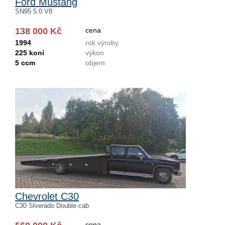
Ford Mustang
SN95 5.0 V8
138 000 Kč
cena
1994
rok výroby
225 koní
výkon
5 ccm
objem
Chevrolet C30
C30 Slverádo Double cab
cena