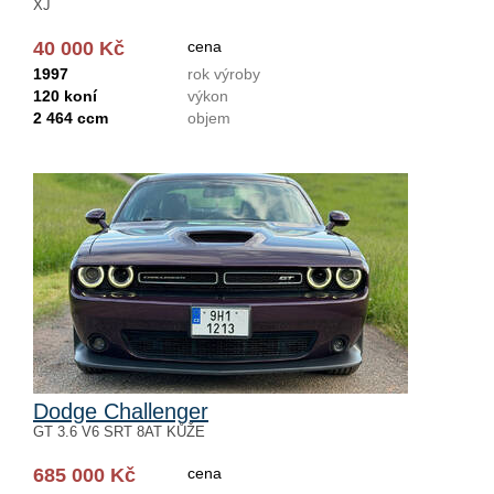
XJ
40 000 Kč
cena
1997
rok výroby
120 koní
výkon
2 464 ccm
objem
Dodge Challenger
GT 3.6 V6 SRT 8AT KŮŽE
685 000 Kč
cena