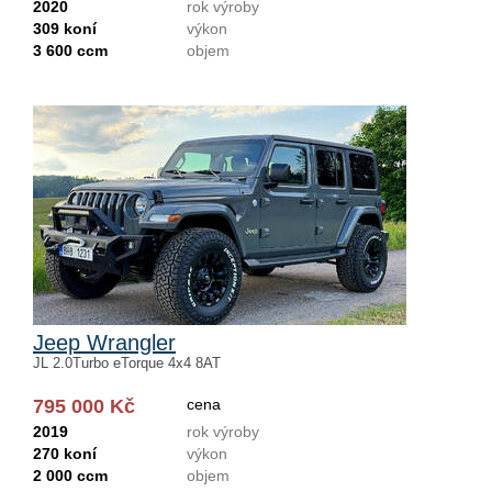
2020
rok výroby
309 koní
výkon
3 600 ccm
objem
Jeep Wrangler
JL 2.0Turbo eTorque 4x4 8AT
795 000 Kč
cena
2019
rok výroby
270 koní
výkon
2 000 ccm
objem