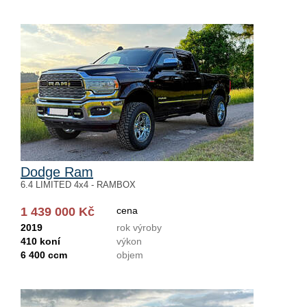
Dodge Ram
6.4 LIMITED 4x4 - RAMBOX
1 439 000 Kč
cena
2019
rok výroby
410 koní
výkon
6 400 ccm
objem