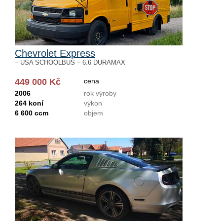
Chevrolet Express
– USA SCHOOLBUS – 6.6 DURAMAX
449 000 Kč
cena
2006
rok výroby
264 koní
výkon
6 600 ccm
objem