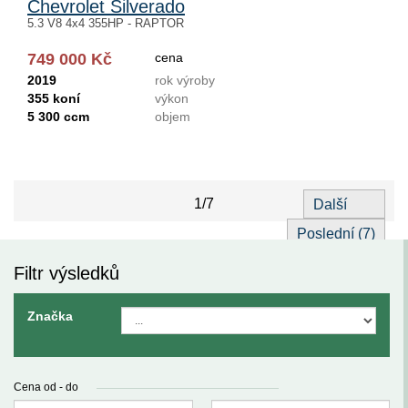
Chevrolet Silverado
5.3 V8 4x4 355HP - RAPTOR
749 000 Kč
cena
2019
rok výroby
355 koní
výkon
5 300 ccm
objem
1/7
Další
Poslední (7)
Filtr výsledků
Značka
Cena od - do