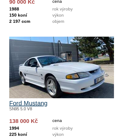
90 000 Kč
cena
1988
rok výroby
150 koní
výkon
2 197 ccm
objem
Ford Mustang
SN95 5.0 V8
138 000 Kč
cena
1994
rok výroby
225 koní
výkon