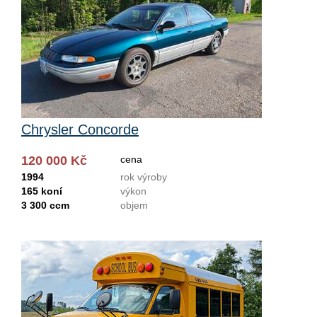
Chrysler Concorde
120 000 Kč
cena
1994
rok výroby
165 koní
výkon
3 300 ccm
objem