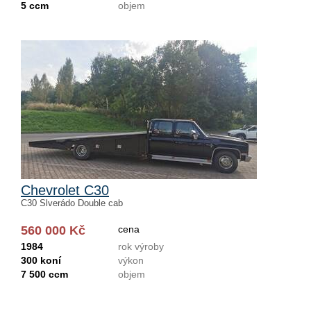
5 ccm
objem
Chevrolet C30
C30 Slverádo Double cab
560 000 Kč
cena
1984
rok výroby
300 koní
výkon
7 500 ccm
objem