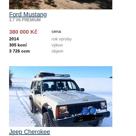
Ford Mustang
3.7 V6 PREMIUM
380 000 Kč
cena
2014
rok výroby
305 koní
výkon
3 726 ccm
objem
Jeep Cherokee