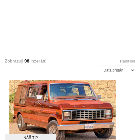
Zobrazuji
98
inzerátů
Řadit dle
NÁŠ TIP