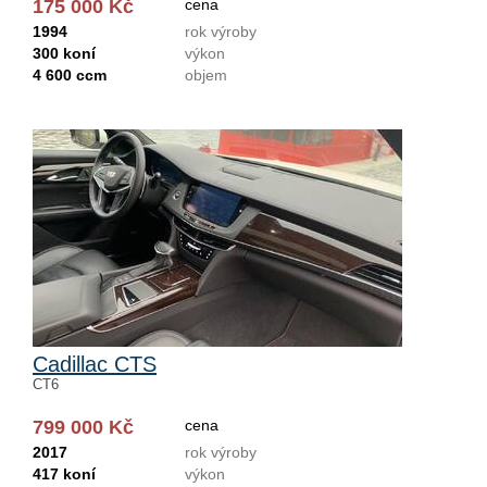
175 000 Kč
cena
1994
rok výroby
300 koní
výkon
4 600 ccm
objem
Cadillac CTS
CT6
799 000 Kč
cena
2017
rok výroby
417 koní
výkon