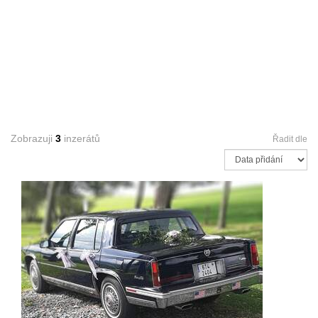
Zobrazuji
3
inzerátů
Řadit dle