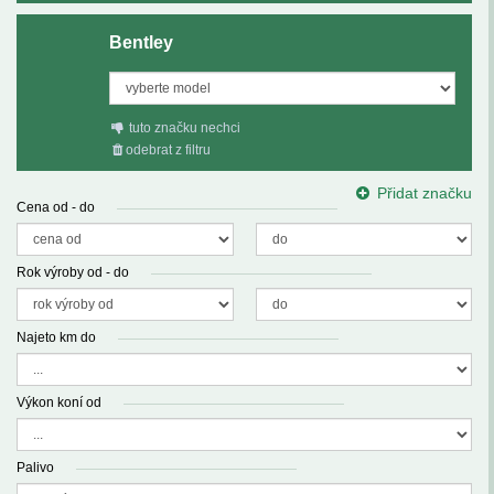
Bentley
tuto značku nechci
odebrat z filtru
Přidat značku
Cena od - do
Rok výroby od - do
Najeto km do
Výkon koní od
Palivo