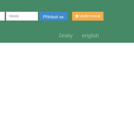
Vložit inzerát
Přihlásit se
česky
english