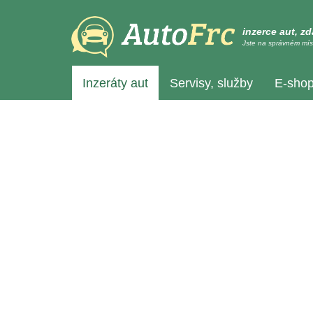
inzerce aut, z
Jste na správném mís
Inzeráty aut
Servisy, služby
E-sho