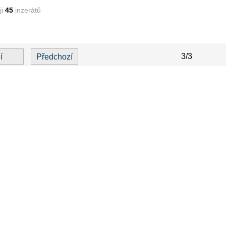
ji
45
inzerátů
3/3
í
Předchozí