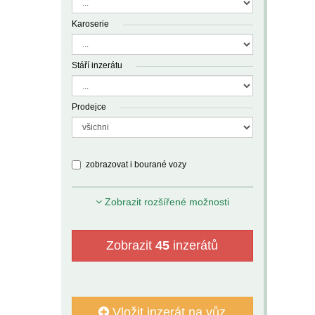
Karoserie
Stáří inzerátu
Prodejce
zobrazovat i bourané vozy
Zobrazit rozšířené možnosti
Zobrazit
45
inzerátů
Vložit inzerát na vůz