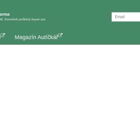
darma
tě. Konečně pořádný bazar aut.
p
Magazín Autíčkář