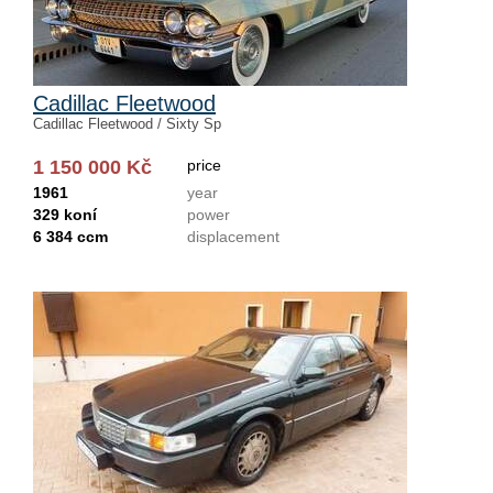
Cadillac Fleetwood
Cadillac Fleetwood / Sixty Sp
1 150 000 Kč
price
1961
year
329 koní
power
6 384 ccm
displacement