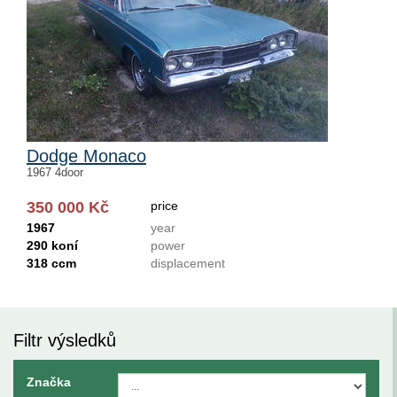
Dodge Monaco
1967 4door
350 000 Kč
price
1967
year
290 koní
power
318 ccm
displacement
Filtr výsledků
Značka