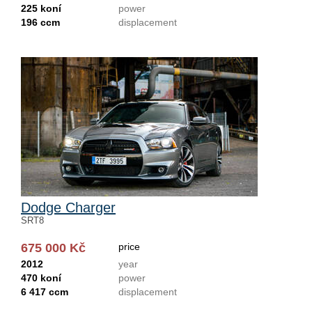
225 koní
power
196 ccm
displacement
Dodge Charger
SRT8
675 000 Kč
price
2012
year
470 koní
power
6 417 ccm
displacement