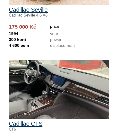
Cadillac Seville
Cadillac Seville 4.6 V8
175 000 Kč
price
1994
year
300 koní
power
4 600 ccm
displacement
Cadillac CTS
CT6