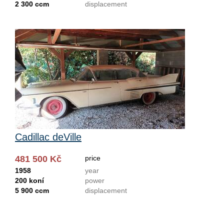
2 300 ccm
displacement
Cadillac deVille
481 500 Kč
price
1958
year
200 koní
power
5 900 ccm
displacement