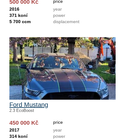
500 000 Kč
price
2016
year
371 koní
power
5 700 ccm
displacement
Ford Mustang
2.3 EcoBoost
450 000 Kč
price
2017
year
314 koní
power