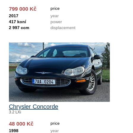
799 000 Kč
price
2017
year
417 koní
power
2 997 ccm
displacement
Chrysler Concorde
3.2 LXi
48 000 Kč
price
1998
year