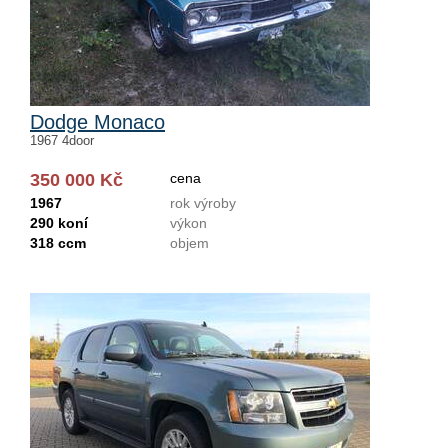
Dodge Monaco
1967 4door
350 000 Kč
cena
1967
rok výroby
290 koní
výkon
318 ccm
objem