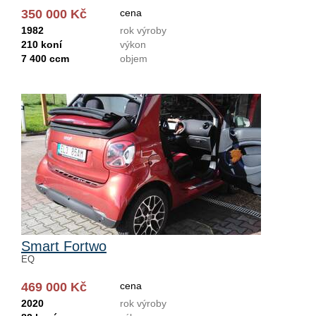
350 000 Kč
cena
1982
rok výroby
210 koní
výkon
7 400 ccm
objem
Smart Fortwo
EQ
469 000 Kč
cena
2020
rok výroby