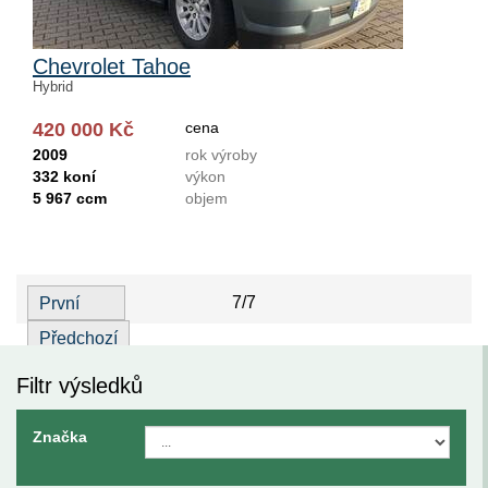
Chevrolet Tahoe
Hybrid
420 000 Kč
cena
2009
rok výroby
332 koní
výkon
5 967 ccm
objem
7/7
První
Předchozí
Filtr výsledků
Značka