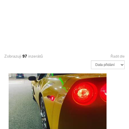
Zobrazuji
97
inzerátů
Řadit dle