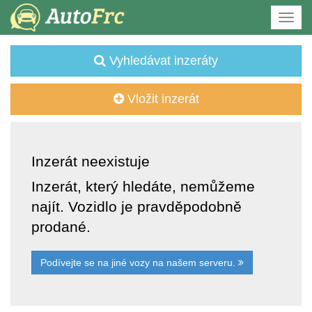
Vyhledávat inzeráty
Vložit inzerát
Inzerát neexistuje
Inzerát, který hledáte, nemůžeme
najít. Vozidlo je pravděpodobně
prodané.
Podívejte se na jiné vozy na našem serveru.