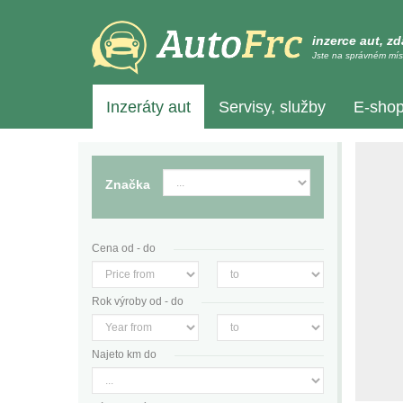
inzerce aut, z
Jste na správném mís
Inzeráty aut
Servisy, služby
E-sho
Značka
Cena od - do
Rok výroby od - do
Najeto km do