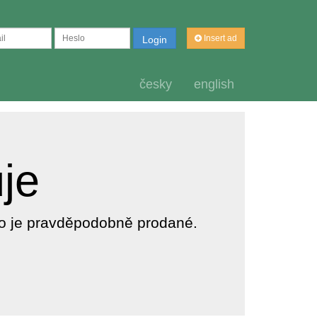
Insert ad
Login
česky
english
uje
dlo je pravděpodobně prodané.