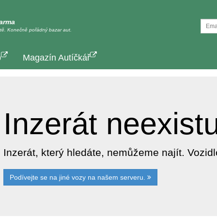
darma
tě. Konečně pořádný bazar aut.
p
Magazín Autíčkář
Inzerát neexist
Inzerát, který hledáte, nemůžeme najít. Vozi
Podívejte se na jiné vozy na našem serveru.