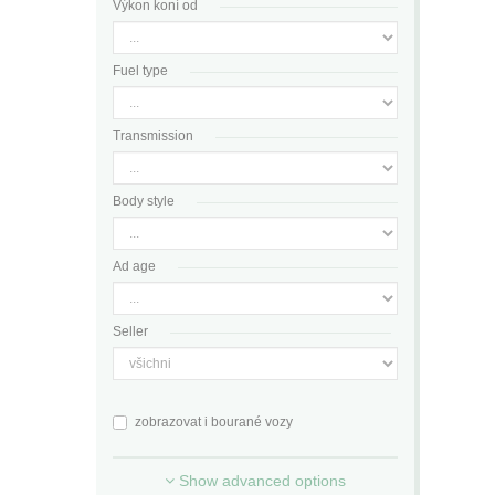
Výkon koní od
Fuel type
Transmission
Body style
Ad age
Seller
zobrazovat i bourané vozy
Show advanced options