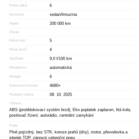
6
Počet válců
sedan/limuzína
Karoserie
200 000 km
Najeto
Původ
5
Počet míst
4
Počet dveří
9,0 l/100 km
Spotřeba
automatická
Klimatizace
6
Airbagů
4680×
Zobrazení inzerátu
08. 10. 2025
Poslední změna
Výbava
ABS (protiblokovací systém brzd), Eko poplatek zaplacen, litá kola,
posilovač řízení, autorádio, centrální zamykání
Popis
Plně pojízdný, bez STK, koroze prahů (díry), motor, převodovka a
interiér TOP, zánovní celoroční pneu