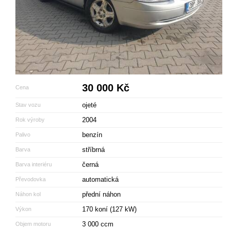
30 000 Kč
Cena
ojeté
Stav vozu
2004
Rok výroby
benzín
Palivo
stříbrná
Barva
černá
Barva interiéru
automatická
Převodovka
přední náhon
Náhon kol
170 koní (127 kW)
Výkon
3 000 ccm
Objem motoru