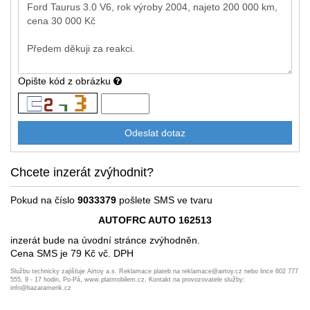
Opište kód z obrázku
Chcete inzerát zvýhodnit?
Pokud na číslo
9033379
pošlete SMS ve tvaru
AUTOFRC AUTO 162513
inzerát bude na úvodní stránce zvýhodněn.
Cena SMS je 79 Kč vč. DPH
Službu technicky zajišťuje Airtoy a.s. Reklamace plateb na reklamace@airtoy.cz nebo lince 602 777
555, 9 - 17 hodin, Po-Pá, www.platmobilem.cz. Kontakt na provozovatele služby:
info@bazaramerik.cz