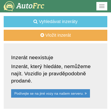
Vyhledávat inzeráty
Vložit inzerát
Inzerát neexistuje
Inzerát, který hledáte, nemůžeme
najít. Vozidlo je pravděpodobně
prodané.
Podívejte se na jiné vozy na našem serveru.