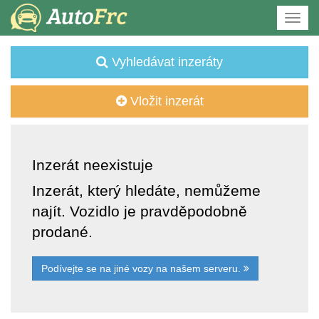
Vyhledávat inzeráty
Vložit inzerát
Inzerát neexistuje
Inzerát, který hledáte, nemůžeme
najít. Vozidlo je pravděpodobně
prodané.
Podívejte se na jiné vozy na našem serveru.