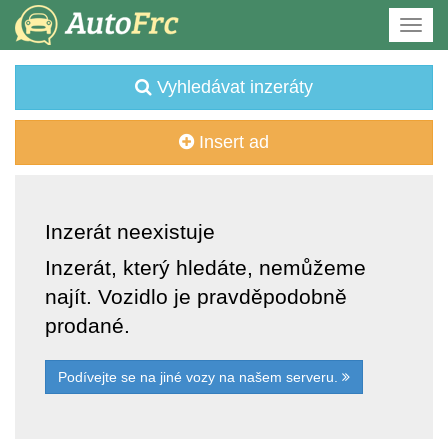
Vyhledávat inzeráty
Insert ad
Inzerát neexistuje
Inzerát, který hledáte, nemůžeme
najít. Vozidlo je pravděpodobně
prodané.
Podívejte se na jiné vozy na našem serveru.