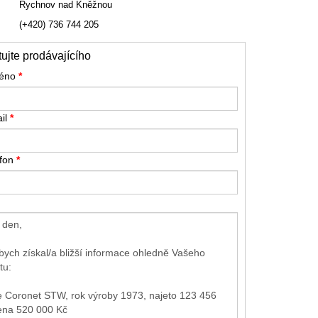
Rychnov nad Kněžnou
(+420) 736 744 205
ujte prodávajícího
méno
*
il
*
efon
*