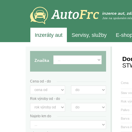
inzerce aut, z
Jste na správném mís
Inzeráty aut
Servisy, služby
E-sho
Do
Značka
ST
Cena od - do
Cena
Stav vo
Rok výroby od - do
Rok vý
Palivo
Najeto km do
Barva
Barva in