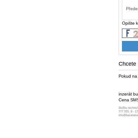
Opište 
Chcete 
Pokud na 
inzerát b
Cena SMS
Službu technic
777 555, 9 - 1
info@bazarame