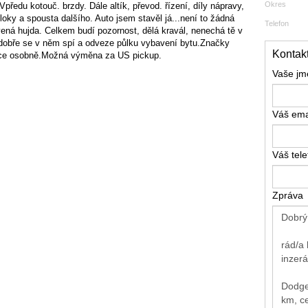
Okres
předu kotouč. brzdy. Dále altík, převod. řízení, díly nápravy,
bloky a spousta dalšího. Auto jsem stavěl já...není to žádná
Telefon
ená hujda. Celkem budí pozornost, dělá kravál, nenechá tě v
 dobře se v něm spí a odveze půlku vybavení bytu.Značky
Kontakt
ce osobně.Možná výměna za US pickup.
Vaše j
Váš ema
Váš tel
Zpráva