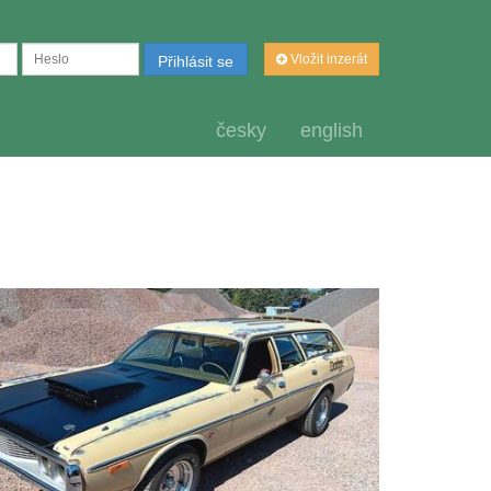
Vložit inzerát
Přihlásit se
česky
english