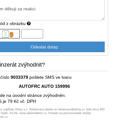
kód z obrázku
inzerát zvýhodnit?
číslo
9033379
pošlete SMS ve tvaru
AUTOFRC AUTO 159996
ude na úvodní stránce zvýhodněn.
 je 79 Kč vč. DPH
ky zajišťuje Airtoy a.s. Reklamace plateb na reklamace@airtoy.cz nebo lince 602
7 hodin, Po-Pá, www.platmobilem.cz. Kontakt na provozovatele služby:
rik.cz