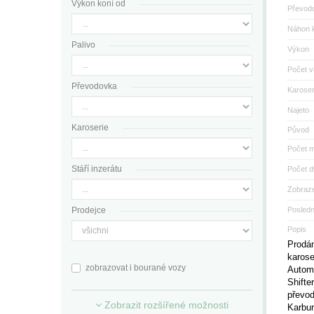
Výkon koní od
Převod
Náhon k
Palivo
Výkon
Počet v
Převodovka
Karoser
Najeto
Karoserie
Původ
Počet m
Stáří inzerátu
Počet d
Zobraze
Prodejce
Posled
Popis
Prodá
karose
zobrazovat i bourané vozy
Automa
Shifte
převod
Zobrazit rozšířené možnosti
Karbur