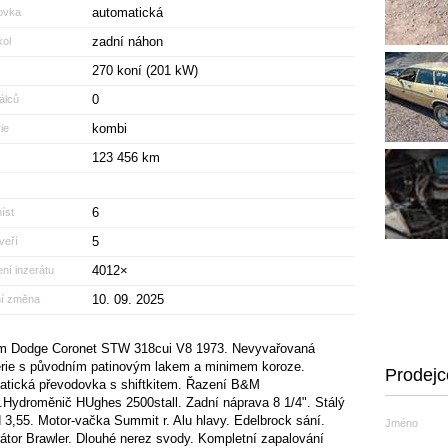
automatická
ovka
zadní náhon
ol
270 koní (201 kW)
0
álců
kombi
ie
123 456 km
6
íst
5
veří
4012×
ní inzerátu
10. 09. 2025
ní změna
m Dodge Coronet STW 318cui V8 1973. Nevyvařovaná
rie s původním patinovým lakem a minimem koroze.
Prodejc
tická převodovka s shiftkitem. Řazení B&M
r.Hydroměnič HUghes 2500stall. Zadní náprava 8 1/4". Stálý
 3,55. Motor-vačka Summit r. Alu hlavy. Edelbrock sání.
Jméno
átor Brawler. Dlouhé nerez svody. Kompletní zapalování