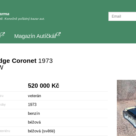
darma
tě. Konečně pořádný bazar aut.
p
Magazín Autíčkář
dge Coronet
1973
W
520 000 Kč
veterán
zu
1973
roby
benzín
béžová
béžová (světlé)
teriéru