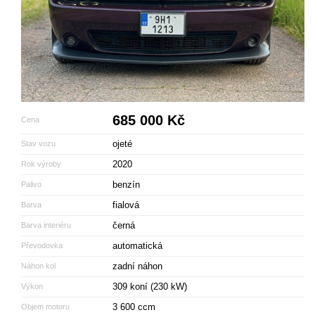
685 000 Kč
Cena
ojeté
Stav vozu
2020
Rok výroby
benzín
Palivo
fialová
Barva
černá
Barva interiéru
automatická
Převodovka
zadní náhon
Náhon kol
309 koní (230 kW)
Výkon
3 600 ccm
Objem motoru