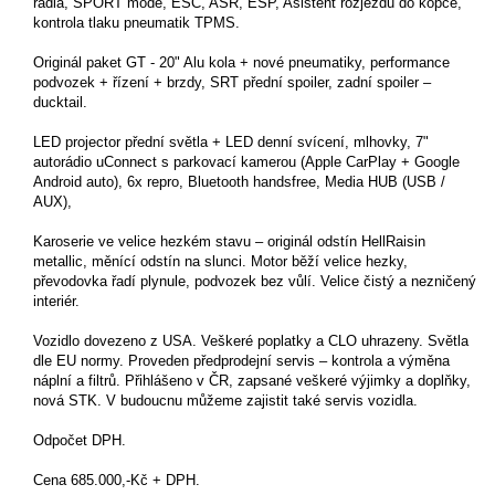
rádia, SPORT mode, ESC, ASR, ESP, Asistent rozjezdu do kopce,
kontrola tlaku pneumatik TPMS.
Originál paket GT - 20" Alu kola + nové pneumatiky, performance
podvozek + řízení + brzdy, SRT přední spoiler, zadní spoiler –
ducktail.
LED projector přední světla + LED denní svícení, mlhovky, 7"
autorádio uConnect s parkovací kamerou (Apple CarPlay + Google
Android auto), 6x repro, Bluetooth handsfree, Media HUB (USB /
AUX),
Karoserie ve velice hezkém stavu – originál odstín HellRaisin
metallic, měnící odstín na slunci. Motor běží velice hezky,
převodovka řadí plynule, podvozek bez vůlí. Velice čistý a nezničený
interiér.
Vozidlo dovezeno z USA. Veškeré poplatky a CLO uhrazeny. Světla
dle EU normy. Proveden předprodejní servis – kontrola a výměna
náplní a filtrů. Přihlášeno v ČR, zapsané veškeré výjimky a doplňky,
nová STK. V budoucnu můžeme zajistit také servis vozidla.
Odpočet DPH.
Cena 685.000,-Kč + DPH.