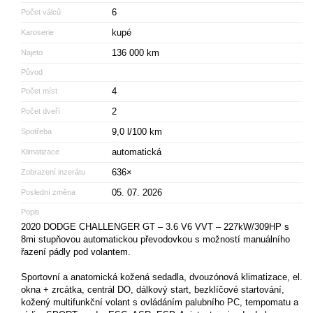
6
Počet válců
kupé
Karoserie
136 000 km
Najeto
Původ
4
Počet míst
2
Počet dveří
9,0 l/100 km
Spotřeba
automatická
Klimatizace
636×
Zobrazení inzerátu
05. 07. 2026
Poslední změna
Popis
2020 DODGE CHALLENGER GT – 3.6 V6 VVT – 227kW/309HP s
8mi stupňovou automatickou převodovkou s možností manuálního
řazení pádly pod volantem.
Sportovní a anatomická kožená sedadla, dvouzónová klimatizace, el.
okna + zrcátka, centrál DO, dálkový start, bezklíčové startování,
kožený multifunkční volant s ovládáním palubního PC, tempomatu a