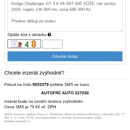
Opište kód z obrázku
Chcete inzerát zvýhodnit?
Pokud na číslo
9033379
pošlete SMS ve tvaru
AUTOFRC AUTO 227030
inzerát bude na úvodní stránce zvýhodněn.
Cena SMS je 79 Kč vč. DPH
Službu technicky zajišťuje Airtoy a.s. Reklamace plateb na reklamace@airtoy.cz nebo lince 602 777
555, 9 - 17 hodin, Po-Pá, www.platmobilem.cz. Kontakt na provozovatele služby:
info@bazaramerik.cz