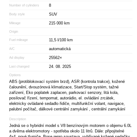
8
Number of cylinders
SUV
Body style
215 000 km
Mileage
Origin
11,5 l/100 km
Fuel mileage
automatická
A/C
25562×
Ad display
24. 08. 2025
Last changed
Options
ABS (protiblokovací systém brzd), ASR (kontrola trakce), kožené
čalounění, dvouzónová klimatizace, Start/Stop systém, tažné
zařízení, Eko poplatek zaplacen, parkovací senzory, litá kola,
posilovač řízení, tempomat, autorádio, el. ovládání zrcátek,
elektricky ovládané sedadlo řidiče, multifunkční volant, navigace,
palubní počítač, dálkové centrální zamykání , centrální zamykání
Description
Jedná se o hybridní model s V8 benzínovým motorem o objemu 6.0L
a dvěma elektromotory - spotřeba okolo 11 litrů. Dále: připojitelné
4x4, nové tlumiče, Bose repro soustava, vyhřívané kožené sedačky,