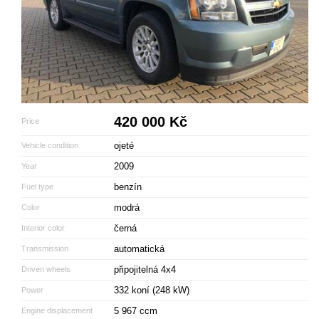
420 000 Kč
Price
ojeté
Vehicle condition
2009
Year
benzín
Fuel type
modrá
Color
černá
Interior color
automatická
Transmission
připojitelná 4x4
Driven wheels
332 koní (248 kW)
Power
5 967 ccm
Engine displacement