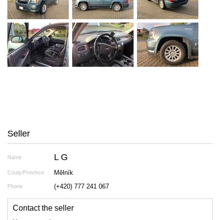
Seller
L G
Name
Mělník
Couty/Province
(+420) 777 241 067
Phone
Contact the seller