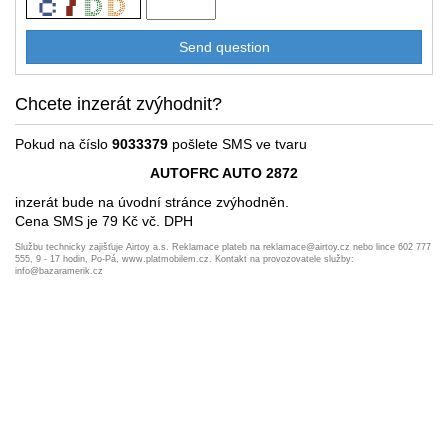
Chcete inzerát zvýhodnit?
Pokud na číslo
9033379
pošlete SMS ve tvaru
AUTOFRC AUTO 2872
inzerát bude na úvodní stránce zvýhodněn.
Cena SMS je 79 Kč vč. DPH
Službu technicky zajišťuje Airtoy a.s. Reklamace plateb na reklamace@airtoy.cz nebo lince 602 777
555, 9 - 17 hodin, Po-Pá, www.platmobilem.cz. Kontakt na provozovatele služby:
info@bazaramerik.cz