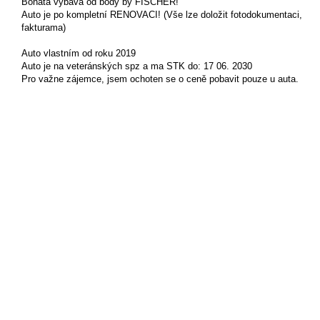
Bohatá výbava od body by FISCHER!
Auto je po kompletní RENOVACI! (Vše lze doložit fotodokumentaci,
fakturama)
Auto vlastním od roku 2019
Auto je na veteránských spz a ma STK do: 17 06. 2030
Pro važne zájemce, jsem ochoten se o ceně pobavit pouze u auta.