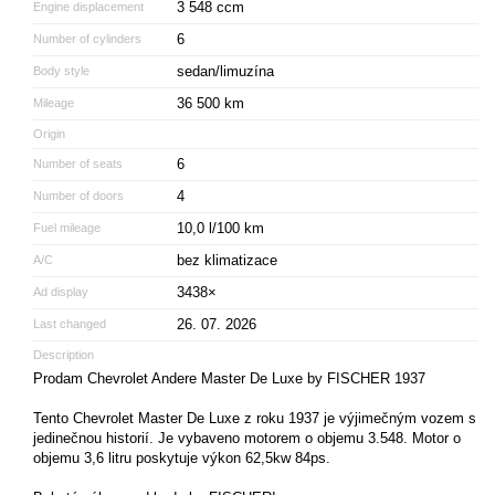
3 548 ccm
Engine displacement
6
Number of cylinders
sedan/limuzína
Body style
36 500 km
Mileage
Origin
6
Number of seats
4
Number of doors
10,0 l/100 km
Fuel mileage
bez klimatizace
A/C
3438×
Ad display
26. 07. 2026
Last changed
Description
Prodam Chevrolet Andere Master De Luxe by FISCHER 1937
Tento Chevrolet Master De Luxe z roku 1937 je výjimečným vozem s
jedinečnou historií. Je vybaveno motorem o objemu 3.548. Motor o
objemu 3,6 litru poskytuje výkon 62,5kw 84ps.