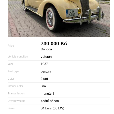
730 000 Kč
Price
Dohoda
veterán
Vehicle condition
1937
Year
benzín
Fuel type
žlutá
Color
jiná
Interior color
manuální
Transmission
zadní náhon
Driven wheels
84 koní (63 kW)
Power