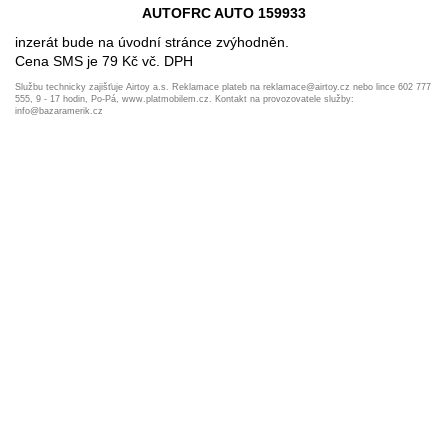
AUTOFRC AUTO 159933
inzerát bude na úvodní stránce zvýhodněn.
Cena SMS je 79 Kč vč. DPH
Službu technicky zajišťuje Airtoy a.s. Reklamace plateb na reklamace@airtoy.cz nebo lince 602 777
555, 9 - 17 hodin, Po-Pá, www.platmobilem.cz. Kontakt na provozovatele služby:
info@bazaramerik.cz