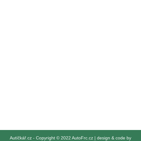
Autíčkář.cz
- Copyright © 2022 AutoFrc.cz |
design & code by