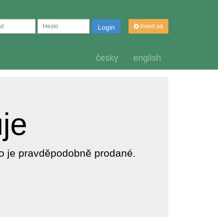
Insert ad
Login
česky
english
uje
dlo je pravděpodobně prodané.