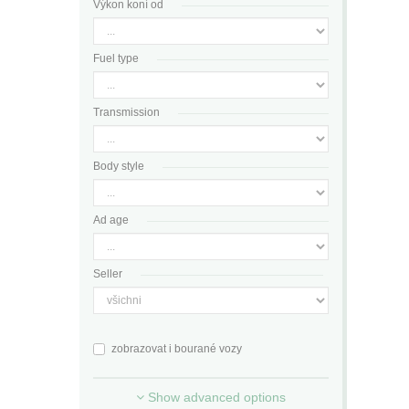
Výkon koní od
Fuel type
Transmission
Body style
Ad age
Seller
zobrazovat i bourané vozy
Show advanced options