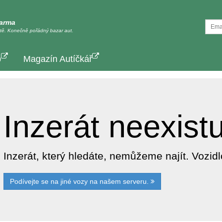
darma
tě. Konečně pořádný bazar aut.
p
Magazín Autíčkář
Inzerát neexist
Inzerát, který hledáte, nemůžeme najít. Vozi
Podívejte se na jiné vozy na našem serveru.