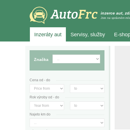
inzerce aut, z
Jste na správném mís
Inzeráty aut
Servisy, služby
E-sho
Značka
Cena od - do
Rok výroby od - do
Najeto km do