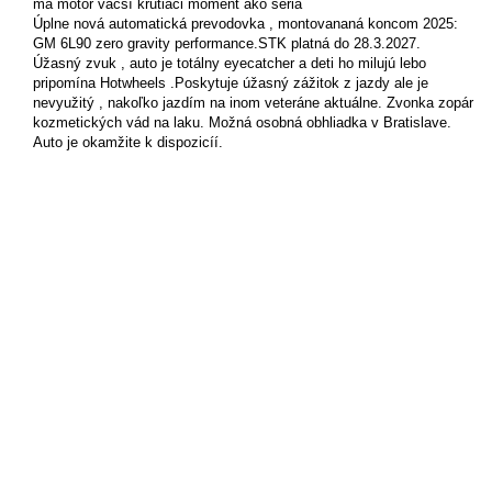
má motor väčší krutiaci moment ako séria
Úplne nová automatická prevodovka , montovananá koncom 2025:
GM 6L90 zero gravity performance.STK platná do 28.3.2027.
Úžasný zvuk , auto je totálny eyecatcher a deti ho milujú lebo
pripomína Hotwheels .Poskytuje úžasný zážitok z jazdy ale je
nevyužitý , nakoľko jazdím na inom veteráne aktuálne. Zvonka zopár
kozmetických vád na laku. Možná osobná obhliadka v Bratislave.
Auto je okamžite k dispozicíí.