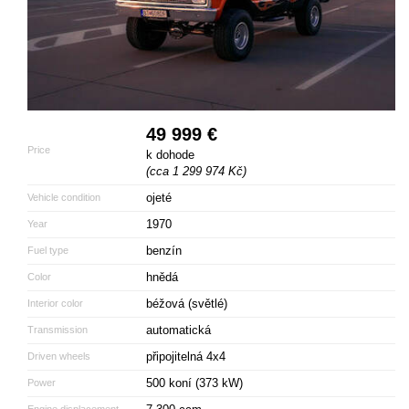
49 999 €
Price
k dohode
(cca 1 299 974 Kč)
ojeté
Vehicle condition
1970
Year
benzín
Fuel type
hnědá
Color
béžová (světlé)
Interior color
automatická
Transmission
připojitelná 4x4
Driven wheels
500 koní (373 kW)
Power
Engine displacement