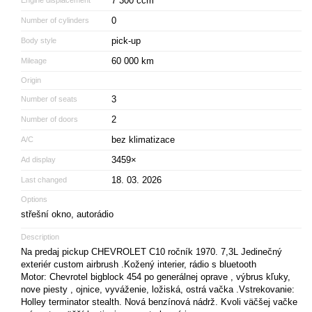
7 300 ccm
0
Number of cylinders
pick-up
Body style
60 000 km
Mileage
Origin
3
Number of seats
2
Number of doors
bez klimatizace
A/C
3459×
Ad display
18. 03. 2026
Last changed
Options
střešní okno, autorádio
Description
Na predaj pickup CHEVROLET C10 ročník 1970. 7,3L Jedinečný
exteriér custom airbrush .Kožený interier, rádio s bluetooth
Motor: Chevrotel bigblock 454 po generálnej oprave , výbrus kľuky,
nove piesty , ojnice, vyváženie, ložiská, ostrá vačka .Vstrekovanie:
Holley terminator stealth. Nová benzínová nádrž. Kvoli väčšej vačke