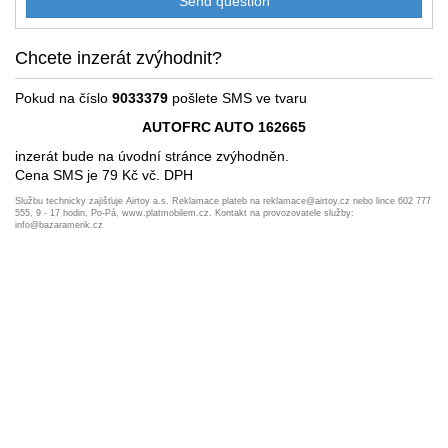
Chcete inzerát zvýhodnit?
Pokud na číslo
9033379
pošlete SMS ve tvaru
AUTOFRC AUTO 162665
inzerát bude na úvodní stránce zvýhodněn.
Cena SMS je 79 Kč vč. DPH
Službu technicky zajišťuje Airtoy a.s. Reklamace plateb na reklamace@airtoy.cz nebo lince 602 777
555, 9 - 17 hodin, Po-Pá, www.platmobilem.cz. Kontakt na provozovatele služby:
info@bazaramerik.cz