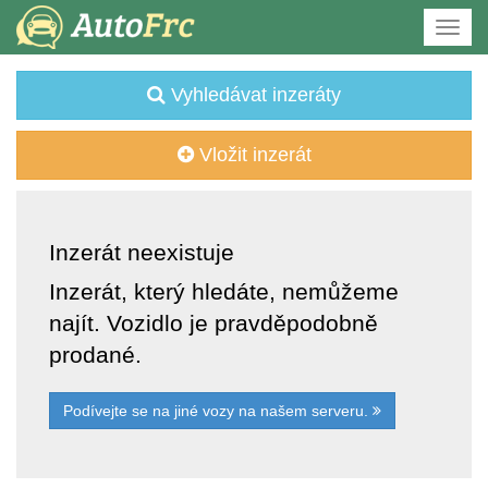
Vyhledávat inzeráty
Vložit inzerát
Inzerát neexistuje
Inzerát, který hledáte, nemůžeme
najít. Vozidlo je pravděpodobně
prodané.
Podívejte se na jiné vozy na našem serveru.