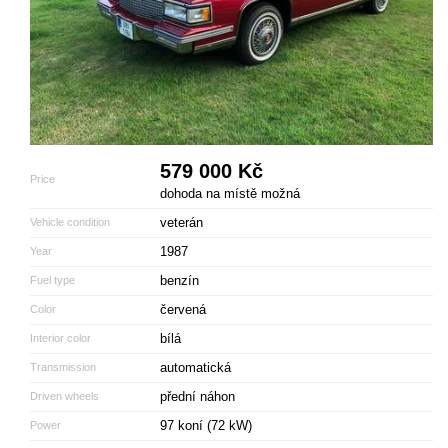
579 000 Kč
Price
dohoda na místě možná
veterán
Vehicle condition
1987
Year
benzín
Fuel type
červená
Color
bílá
Interior color
automatická
Transmission
přední náhon
Driven wheels
97 koní (72 kW)
Power