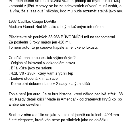
Po třech letech se tento skvost vrací k prodeji do mých rukou. Můj
kamarád z jižní Moravy se ho ze zdravotních důvodů musí vzdát, a
já vím, že si zaslouží někoho, kdo mu bude rozumět stejně jako my.
1987 Cadillac Coupe DeVille
Medium Garnet Red Metallic s bílým koženým interiérem
Představte si: pouhých 33 988 PŮVODNÍCH mil na tachometru!
Za poslední 3 roky najeto jen 428 mil.
To není auto, to je časová kapsle amerického luxusu.
Co dělá tenhle kousek tak výjimečným?
. Originální lakování v dokonalém stavu
. Bílá kůže jako ze salonu
. 4.1L V8 - zvuk, který vám zrychlí tep
. Ledově studená klimatizace
. Kompletní dokumentace + 2 sady zlatých klíčů
Tohle není jen auto. Je to kus historie, který někdo pečlivě střežil 38
let. Každý detail křičí "Made in America" - od drátěných krytů kol po
ambientní osvětlení.
Sedíte v něm a cítíte se jako v luxusní jachtě na kolech. 4991mm
čisté elegance, která vás nese po silnicích jako na obláčku.