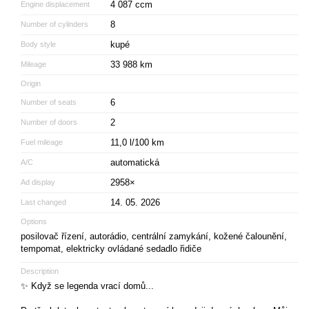
4 087 ccm
Engine displacement
8
Number of cylinders
kupé
Body style
33 988 km
Mileage
Origin
6
Number of seats
2
Number of doors
11,0 l/100 km
Fuel mileage
automatická
A/C
2958×
Ad display
14. 05. 2026
Last changed
Options
posilovač řízení, autorádio, centrální zamykání, kožené čalounění,
tempomat, elektricky ovládané sedadlo řidiče
Description
✨ Když se legenda vrací domů...