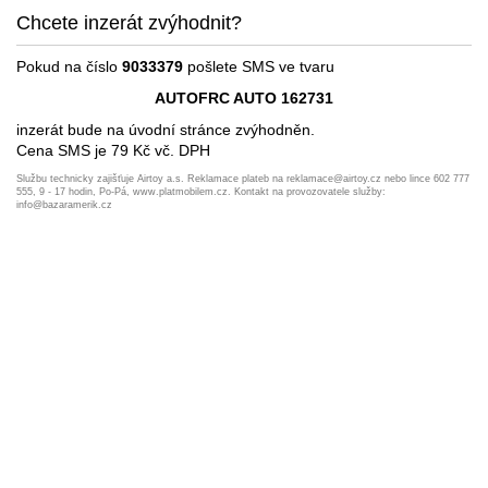
Chcete inzerát zvýhodnit?
Pokud na číslo
9033379
pošlete SMS ve tvaru
AUTOFRC AUTO 162731
inzerát bude na úvodní stránce zvýhodněn.
Cena SMS je 79 Kč vč. DPH
Službu technicky zajišťuje Airtoy a.s. Reklamace plateb na reklamace@airtoy.cz nebo lince 602 777
555, 9 - 17 hodin, Po-Pá, www.platmobilem.cz. Kontakt na provozovatele služby:
info@bazaramerik.cz