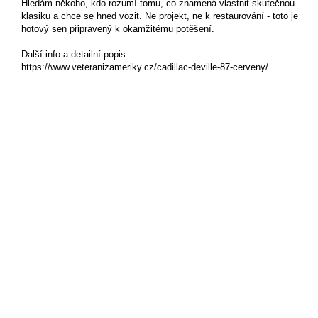
Hledám někoho, kdo rozumí tomu, co znamená vlastnit skutečnou
klasiku a chce se hned vozit. Ne projekt, ne k restaurování - toto je
hotový sen připravený k okamžitému potěšení.
Další info a detailní popis
https://www.veteranizameriky.cz/cadillac-deville-87-cerveny/