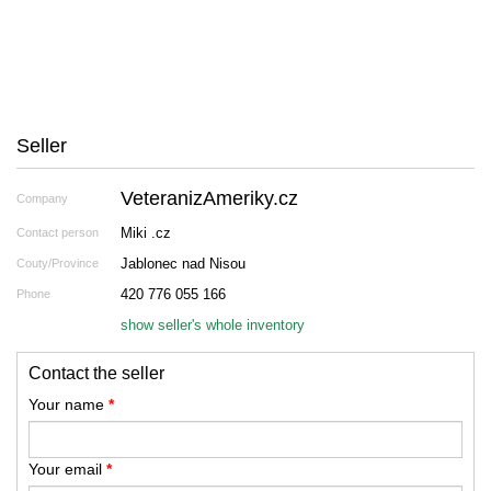
Seller
VeteranizAmeriky.cz
Company
Miki .cz
Contact person
Jablonec nad Nisou
Couty/Province
420 776 055 166
Phone
show seller's whole inventory
Contact the seller
Your name
*
Your email
*