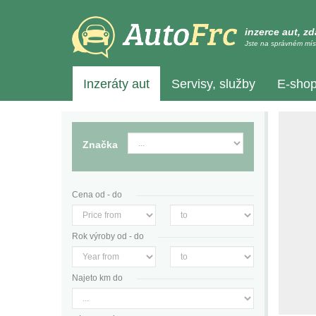
inzerce aut, z
Jste na správném mís
Inzeráty aut
Servisy, služby
E-sho
Značka
Cena od - do
Rok výroby od - do
Najeto km do