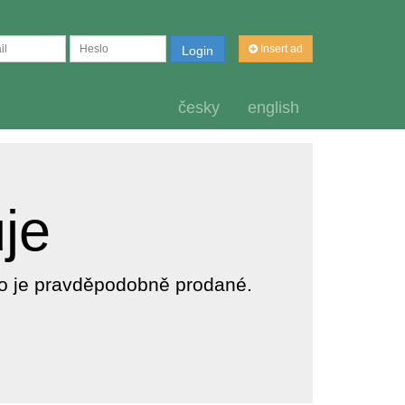
Insert ad
Login
česky
english
uje
dlo je pravděpodobně prodané.