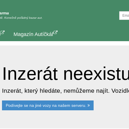
darma
tě. Konečně pořádný bazar aut.
p
Magazín Autíčkář
Inzerát neexist
Inzerát, který hledáte, nemůžeme najít. Vozi
Podívejte se na jiné vozy na našem serveru.