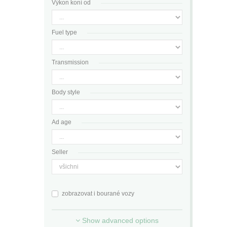
Výkon koní od
Fuel type
Transmission
Body style
Ad age
Seller
zobrazovat i bourané vozy
Show advanced options