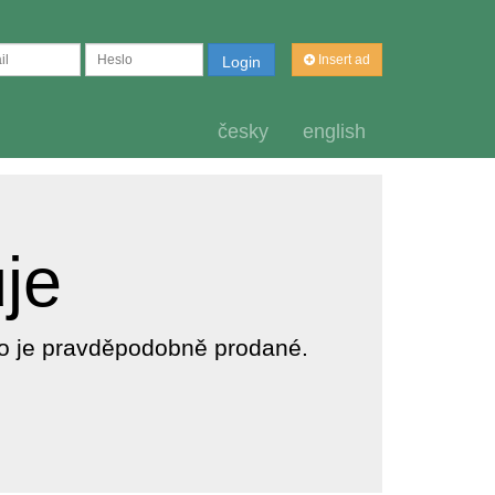
Insert ad
Login
česky
english
uje
dlo je pravděpodobně prodané.