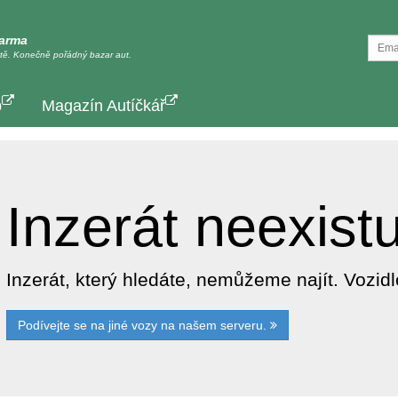
darma
tě. Konečně pořádný bazar aut.
p
Magazín Autíčkář
Inzerát neexist
Inzerát, který hledáte, nemůžeme najít. Vozi
Podívejte se na jiné vozy na našem serveru.