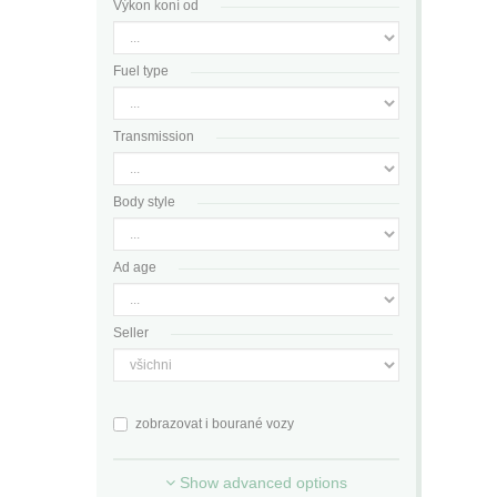
Výkon koní od
Fuel type
Transmission
Body style
Ad age
Seller
zobrazovat i bourané vozy
Show advanced options