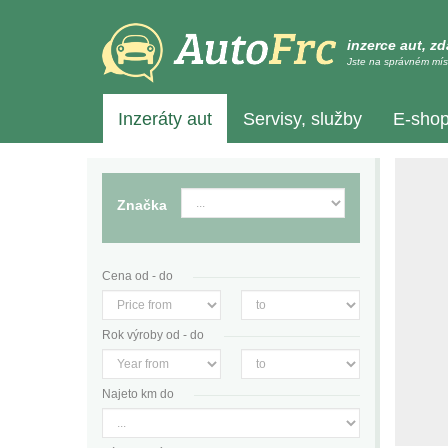
inzerce aut, z
Jste na správném mís
Inzeráty aut
Servisy, služby
E-sho
Značka
Cena od - do
Rok výroby od - do
Najeto km do