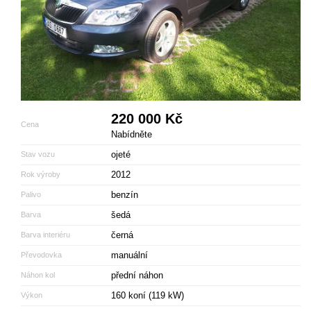
220 000 Kč
Cena
Nabídněte
ojeté
Stav vozu
2012
Rok výroby
benzín
Palivo
šedá
Barva
černá
Barva interiéru
manuální
Převodovka
přední náhon
Náhon kol
160 koní (119 kW)
Výkon