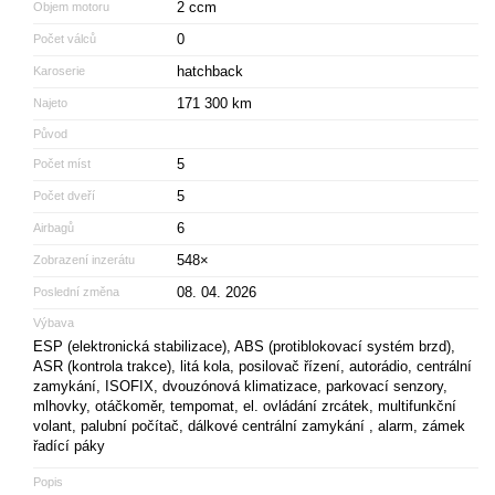
2 ccm
Objem motoru
0
Počet válců
hatchback
Karoserie
171 300 km
Najeto
Původ
5
Počet míst
5
Počet dveří
6
Airbagů
548×
Zobrazení inzerátu
08. 04. 2026
Poslední změna
Výbava
ESP (elektronická stabilizace), ABS (protiblokovací systém brzd),
ASR (kontrola trakce), litá kola, posilovač řízení, autorádio, centrální
zamykání, ISOFIX, dvouzónová klimatizace, parkovací senzory,
mlhovky, otáčkoměr, tempomat, el. ovládání zrcátek, multifunkční
volant, palubní počítač, dálkové centrální zamykání , alarm, zámek
řadící páky
Popis