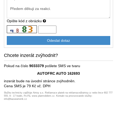
Opište kód z obrázku
Chcete inzerát zvýhodnit?
Pokud na číslo
9033379
pošlete SMS ve tvaru
AUTOFRC AUTO 162693
inzerát bude na úvodní stránce zvýhodněn.
Cena SMS je 79 Kč vč. DPH
Službu technicky zajišťuje Airtoy a.s. Reklamace plateb na reklamace@airtoy.cz nebo lince 602 777
555, 9 - 17 hodin, Po-Pá, www.platmobilem.cz. Kontakt na provozovatele služby:
info@bazaramerik.cz