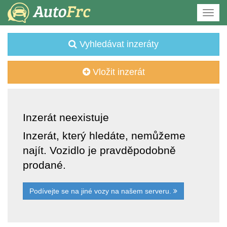
Vyhledávat inzeráty
Vložit inzerát
Inzerát neexistuje
Inzerát, který hledáte, nemůžeme
najít. Vozidlo je pravděpodobně
prodané.
Podívejte se na jiné vozy na našem serveru.