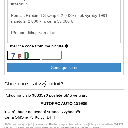
Enter the code from the picture
Chcete inzerát zvýhodnit?
Pokud na číslo
9033379
pošlete SMS ve tvaru
AUTOFRC AUTO 159906
inzerát bude na úvodní stránce zvýhodněn.
Cena SMS je 79 Kč vč. DPH
Službu technicky zajišťuje Airtoy a.s. Reklamace plateb na reklamace@airtoy.cz nebo lince 602 777