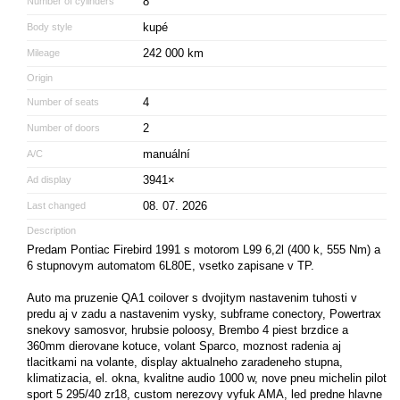
8
Number of cylinders
kupé
Body style
242 000 km
Mileage
Origin
4
Number of seats
2
Number of doors
manuální
A/C
3941×
Ad display
08. 07. 2026
Last changed
Description
Predam Pontiac Firebird 1991 s motorom L99 6,2l (400 k, 555 Nm) a
6 stupnovym automatom 6L80E, vsetko zapisane v TP.
Auto ma pruzenie QA1 coilover s dvojitym nastavenim tuhosti v
predu aj v zadu a nastavenim vysky, subframe conectory, Powertrax
snekovy samosvor, hrubsie poloosy, Brembo 4 piest brzdice a
360mm dierovane kotuce, volant Sparco, moznost radenia aj
tlacitkami na volante, display aktualneho zaradeneho stupna,
klimatizacia, el. okna, kvalitne audio 1000 w, nove pneu michelin pilot
sport 5 295/40 zr18, custom nerezovy vyfuk AMA, led predne hlavne