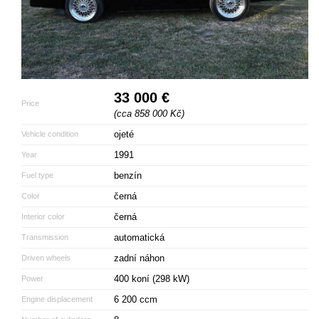
33 000 €
Price
(cca 858 000 Kč)
ojeté
Vehicle condition
1991
Year
benzín
Fuel type
černá
Color
černá
Interior color
automatická
Transmission
zadní náhon
Driven wheels
400 koní (298 kW)
Power
6 200 ccm
Engine displacement