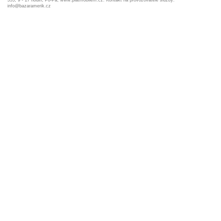
555, 9 - 17 hodin, Po-Pá, www.platmobilem.cz. Kontakt na provozovatele služby:
info@bazaramerik.cz