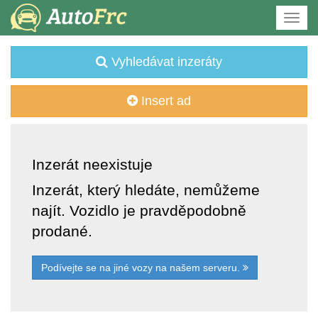
Vyhledávat inzeráty
Insert ad
Inzerát neexistuje
Inzerát, který hledáte, nemůžeme
najít. Vozidlo je pravděpodobně
prodané.
Podívejte se na jiné vozy na našem serveru.