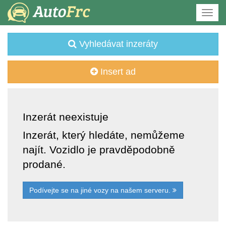
Vyhledávat inzeráty
Insert ad
Inzerát neexistuje
Inzerát, který hledáte, nemůžeme
najít. Vozidlo je pravděpodobně
prodané.
Podívejte se na jiné vozy na našem serveru.