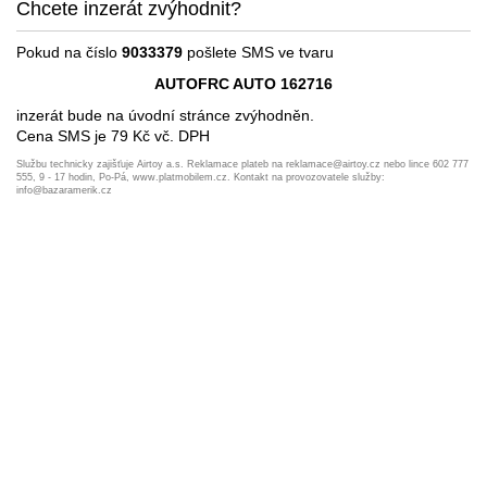
Chcete inzerát zvýhodnit?
Pokud na číslo
9033379
pošlete SMS ve tvaru
AUTOFRC AUTO 162716
inzerát bude na úvodní stránce zvýhodněn.
Cena SMS je 79 Kč vč. DPH
Službu technicky zajišťuje Airtoy a.s. Reklamace plateb na reklamace@airtoy.cz nebo lince 602 777
555, 9 - 17 hodin, Po-Pá, www.platmobilem.cz. Kontakt na provozovatele služby:
info@bazaramerik.cz