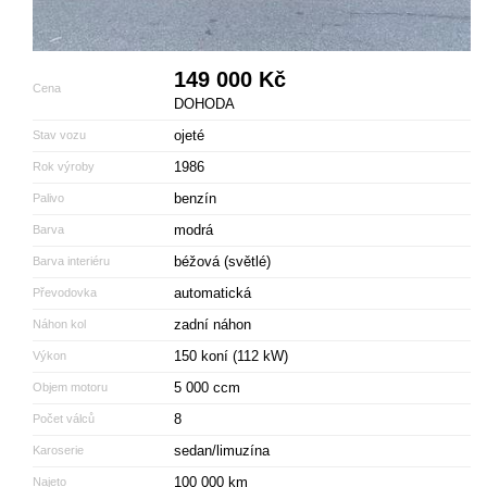
149 000 Kč
Cena
DOHODA
ojeté
Stav vozu
1986
Rok výroby
benzín
Palivo
modrá
Barva
béžová (světlé)
Barva interiéru
automatická
Převodovka
zadní náhon
Náhon kol
150 koní (112 kW)
Výkon
5 000 ccm
Objem motoru
8
Počet válců
sedan/limuzína
Karoserie
100 000 km
Najeto