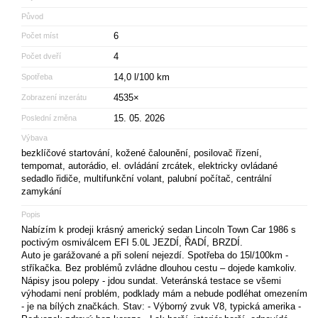
Původ
6
Počet míst
4
Počet dveří
14,0 l/100 km
Spotřeba
4535×
Zobrazení inzerátu
15. 05. 2026
Poslední změna
Výbava
bezklíčové startování, kožené čalounění, posilovač řízení,
tempomat, autorádio, el. ovládání zrcátek, elektricky ovládané
sedadlo řidiče, multifunkční volant, palubní počítač, centrální
zamykání
Popis
Nabízím k prodeji krásný americký sedan Lincoln Town Car 1986 s
poctivým osmiválcem EFI 5.0L JEZDÍ, ŘADÍ, BRZDÍ.
Auto je garážované a při solení nejezdí. Spotřeba do 15l/100km -
stříkačka. Bez problémů zvládne dlouhou cestu – dojede kamkoliv.
Nápisy jsou polepy - jdou sundat. Veteránská testace se všemi
výhodami není problém, podklady mám a nebude podléhat omezením
- je na bílých značkách. Stav: - Výborný zvuk V8, typická amerika -