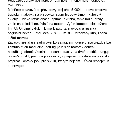
Podvozek zdravý bez koroze - Lak horší, interiér horší, odpovídá
roku 1986
Měněno+opravováno: převodový olej před 5.000km, nové brzdové
trubičky, nádobka na brzdovku, zadní brzdový třmen, kabely +
svíčky + víčko rozdělovače, spínací skříňka, táhlo nožní brzdy,
vrtule na chladiči nezávislá na motoru! Výfuk komplet, olej nežere,
filtr KN Originál výfuk + klima k autu. Zrenovovaná rezerva +
originální hever. - Pneu cca 60 % - 6 míst - Udržovaný kus, žádná
ležící mrtvola
Závady: nestahuje zadní okénko za řidičem, dveře u spolujezdce lze
zamknout jen manuálně -nefunguje v nich motorek centrálu,
neostřikují stěrače/kontakt, posun sedačky na dveřích řidiče funguje
občas/kontakt, jezdí na potkávačky - přepínání na dálková přestalo
přepínat - opravy jsou pro šikulu, kterým nejsem. Důvod prodeje: už
se nevejde.