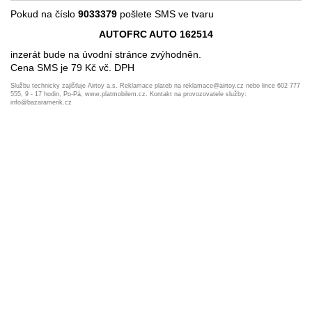
Pokud na číslo
9033379
pošlete SMS ve tvaru
AUTOFRC AUTO 162514
inzerát bude na úvodní stránce zvýhodněn.
Cena SMS je 79 Kč vč. DPH
Službu technicky zajišťuje Airtoy a.s. Reklamace plateb na reklamace@airtoy.cz nebo lince 602 777
555, 9 - 17 hodin, Po-Pá, www.platmobilem.cz. Kontakt na provozovatele služby:
info@bazaramerik.cz