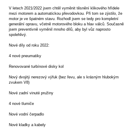
V letech 2021/2022 jsem chtěl vyměnit těsnění klikového hřídele
mezi motorem a automatickou převodovkou. Při tom se zjistilo, že
motor je ve špatném stavu. Rozhodl jsem se tedy pro kompletní
generální opravu, včetně motorového bloku a hlav válců. Současně
jsem preventivně vyměnil mnoho dílů, aby byl vůz naprosto
spolehlivý.
Nové díly od roku 2022:
4 nové pneumatiky
Renovované turbínové disky kol
Nový dvojitý nerezový výfuk (bez řevu, ale s krásným hlubokým
zvukem V8)
Nové zadní vinuté pružiny
4 nové tlumiče
Nové vodní čerpadlo
Nové kladky a kabely