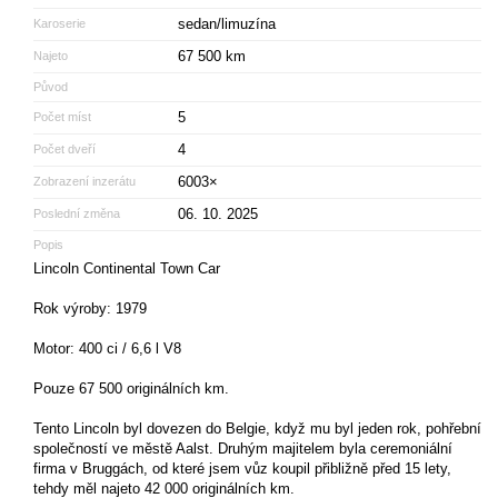
sedan/limuzína
Karoserie
67 500 km
Najeto
Původ
5
Počet míst
4
Počet dveří
6003×
Zobrazení inzerátu
06. 10. 2025
Poslední změna
Popis
Lincoln Continental Town Car
Rok výroby: 1979
Motor: 400 ci / 6,6 l V8
Pouze 67 500 originálních km.
Tento Lincoln byl dovezen do Belgie, když mu byl jeden rok, pohřební
společností ve městě Aalst. Druhým majitelem byla ceremoniální
firma v Bruggách, od které jsem vůz koupil přibližně před 15 lety,
tehdy měl najeto 42 000 originálních km.