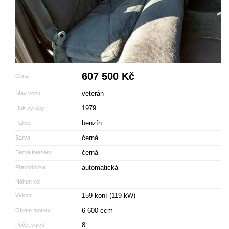
607 500 Kč
Cena
veterán
Stav vozu
1979
Rok výroby
benzín
Palivo
černá
Barva
černá
Barva interiéru
automatická
Převodovka
Náhon kol
159 koní (119 kW)
Výkon
6 600 ccm
Objem motoru
8
Počet válců