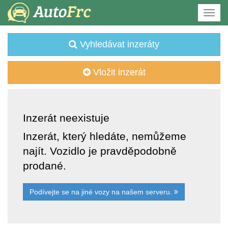
Vyhledávat inzeráty
Vložit inzerát
Inzerát neexistuje
Inzerát, který hledáte, nemůžeme
najít. Vozidlo je pravděpodobně
prodané.
Podívejte se na jiné vozy na našem serveru.