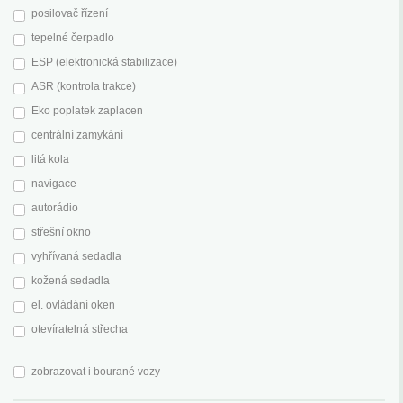
posilovač řízení
tepelné čerpadlo
ESP (elektronická stabilizace)
ASR (kontrola trakce)
Eko poplatek zaplacen
centrální zamykání
litá kola
navigace
autorádio
střešní okno
vyhřívaná sedadla
kožená sedadla
el. ovládání oken
otevíratelná střecha
zobrazovat i bourané vozy