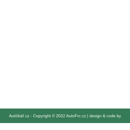
Autíčkář.cz
- Copyright © 2022 AutoFrc.cz |
design & code by