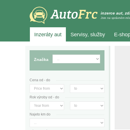
inzerce aut, z
Jste na správném mís
Inzeráty aut
Servisy, služby
E-sho
Značka
Cena od - do
Rok výroby od - do
Najeto km do