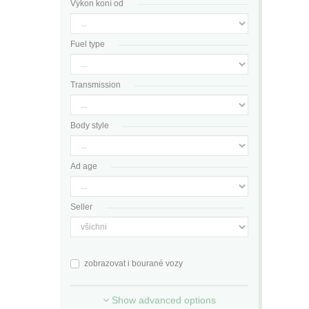
Výkon koní od
Fuel type
Transmission
Body style
Ad age
Seller
zobrazovat i bourané vozy
Show advanced options