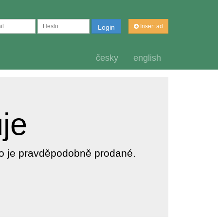
Insert ad
Login
česky
english
uje
dlo je pravděpodobně prodané.