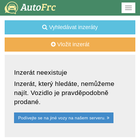
Vyhledávat inzeráty
Vložit inzerát
Inzerát neexistuje
Inzerát, který hledáte, nemůžeme
najít. Vozidlo je pravděpodobně
prodané.
Podívejte se na jiné vozy na našem serveru.