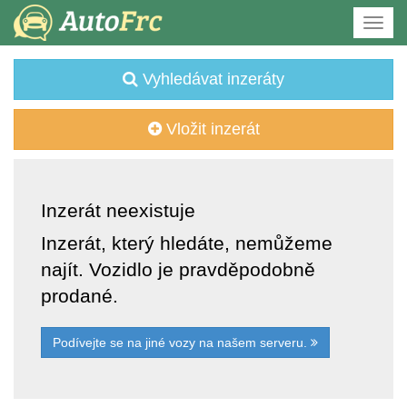
Vyhledávat inzeráty
Vložit inzerát
Inzerát neexistuje
Inzerát, který hledáte, nemůžeme
najít. Vozidlo je pravděpodobně
prodané.
Podívejte se na jiné vozy na našem serveru.