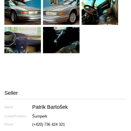
Seller
Patrik Bartošek
Name
Šumperk
Couty/Province
(+420) 736 424 321
Phone