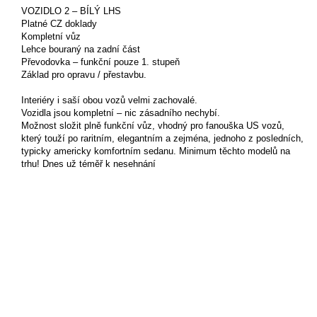
VOZIDLO 2 – BÍLÝ LHS
Platné CZ doklady
Kompletní vůz
Lehce bouraný na zadní část
Převodovka – funkční pouze 1. stupeň
Základ pro opravu / přestavbu.
Interiéry i saší obou vozů velmi zachovalé.
Vozidla jsou kompletní – nic zásadního nechybí.
Možnost složit plně funkční vůz, vhodný pro fanouška US vozů,
který touží po raritním, elegantním a zejména, jednoho z posledních,
typicky americky komfortním sedanu. Minimum těchto modelů na
trhu! Dnes už téměř k nesehnání