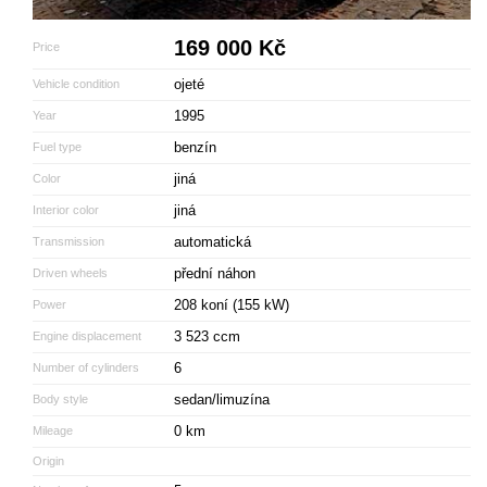
169 000 Kč
Price
ojeté
Vehicle condition
1995
Year
benzín
Fuel type
jiná
Color
jiná
Interior color
automatická
Transmission
přední náhon
Driven wheels
208 koní (155 kW)
Power
3 523 ccm
Engine displacement
6
Number of cylinders
sedan/limuzína
Body style
0 km
Mileage
Origin