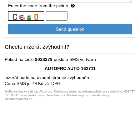
Enter the code from the picture
Chcete inzerát zvýhodnit?
Pokud na číslo
9033379
pošlete SMS ve tvaru
AUTOFRC AUTO 162711
inzerát bude na úvodní stránce zvýhodněn.
Cena SMS je 79 Kč vč. DPH
Službu technicky zajišťuje Airtoy a.s. Reklamace plateb na reklamace@airtoy.cz nebo lince 602 777
555, 9 - 17 hodin, Po-Pá, www.platmobilem.cz. Kontakt na provozovatele služby:
info@bazaramerik.cz