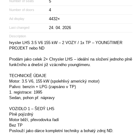
5
Number of seats
4
Number of doors
4432×
Ad display
24. 04. 2026
Last changed
Description
hrysler LHS 3.5 V6 155 kW – 2 VOZY / 1x TP – YOUNGTIMER
PROJEKT nebo ND
Prodám jako celek 2× Chrysler LHS – ideální na složení jednoho plně
funkčního a dnešní již vzácného youngtimeru.
TECHNICKÉ ÚDAJE
Motor: 3.5 V6, 155 kW (spolehlivý americký motor)
Palivo: benzín + LPG (zapsáno v TP)
1. registrace: 1995
Sedan, pohon př. nápravy
VOZIDLO 1 – ŠEDÝ LHS
Plně pojízdný
Motor běží, převodovka řadí
Bez TP
Poslouží jako dárce kompletní techniky a bohatý zdroj ND.