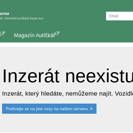
darma
tě. Konečně pořádný bazar aut.
p
Magazín Autíčkář
Inzerát neexist
Inzerát, který hledáte, nemůžeme najít. Vozi
Podívejte se na jiné vozy na našem serveru.