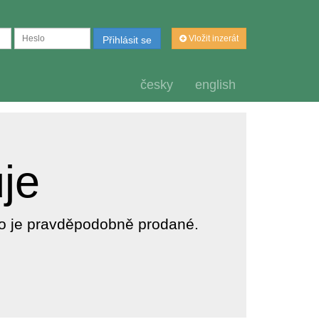
Vložit inzerát
Přihlásit se
česky
english
uje
dlo je pravděpodobně prodané.