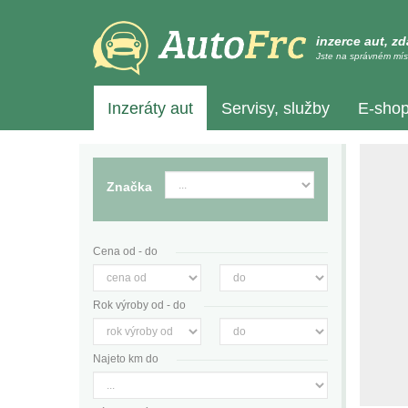
inzerce aut, z
Jste na správném mís
Inzeráty aut
Servisy, služby
E-sho
Značka
Cena od - do
Rok výroby od - do
Najeto km do