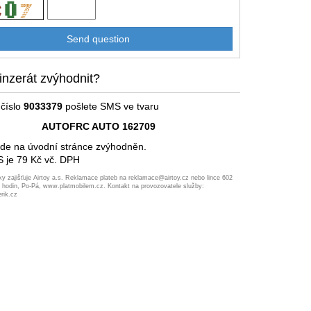
inzerát zvýhodnit?
číslo
9033379
pošlete SMS ve tvaru
AUTOFRC AUTO 162709
ude na úvodní stránce zvýhodněn.
 je 79 Kč vč. DPH
ky zajišťuje Airtoy a.s. Reklamace plateb na reklamace@airtoy.cz nebo lince 602
7 hodin, Po-Pá, www.platmobilem.cz. Kontakt na provozovatele služby:
rik.cz