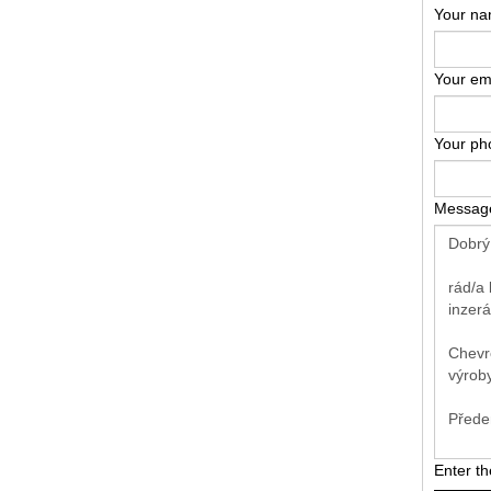
Your n
Your em
Your p
Messag
Enter t