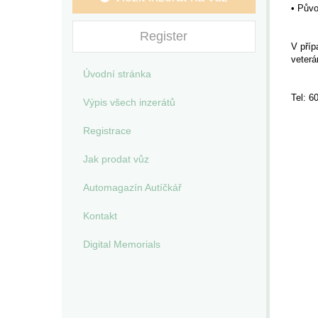
• Pův
Register
V příp
veterá
Úvodní stránka
Tel: 6
Výpis všech inzerátů
Registrace
Jak prodat vůz
Automagazín Autíčkář
Kontakt
Digital Memorials