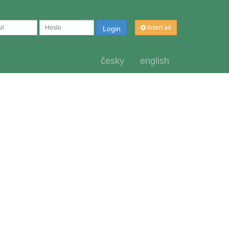
Insert ad
Login
česky
english