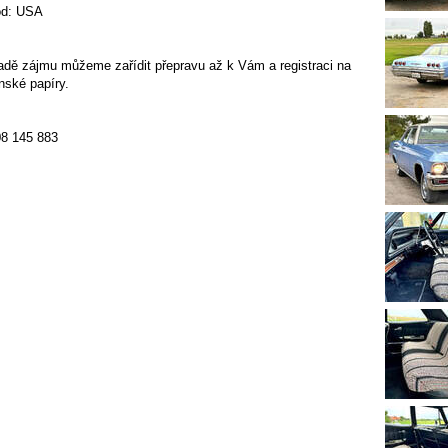
od: USA
adě zájmu můžeme zařídit přepravu až k Vám a registraci na
nské papíry.
08 145 883