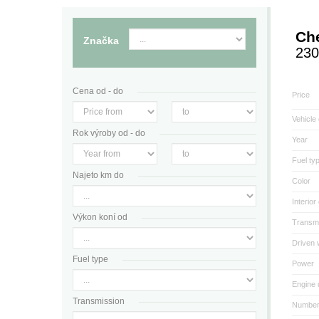
Che
Značka
230
Cena od - do
Price
Vehicle 
Rok výroby od - do
Year
Fuel ty
Najeto km do
Color
Interior
Výkon koní od
Transmi
Driven 
Fuel type
Power
Engine 
Transmission
Number 