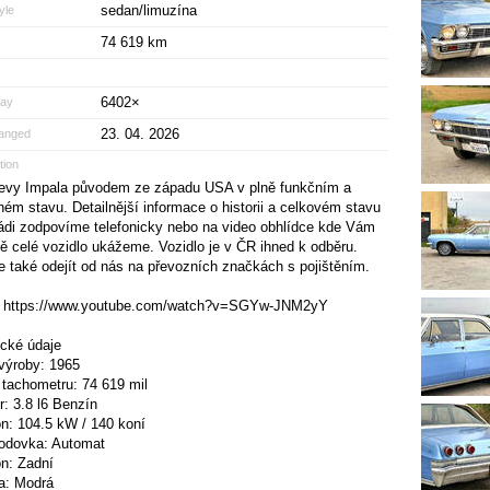
sedan/limuzína
yle
74 619 km
6402×
lay
23. 04. 2026
anged
tion
evy Impala původem ze západu USA v plně funkčním a
ném stavu. Detailnější informace o historii a celkovém stavu
di zodpovíme telefonicky nebo na video obhlídce kde Vám
ně celé vozidlo ukážeme. Vozidlo je v ČR ihned k odběru.
 také odejít od nás na převozních značkách s pojištěním.
: https://www.youtube.com/watch?v=SGYw-JNM2yY
cké údaje
výroby: 1965
 tachometru: 74 619 mil
r: 3.8 l6 Benzín
n: 104.5 kW / 140 koní
odovka: Automat
n: Zadní
a: Modrá