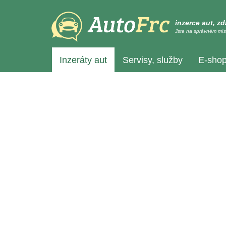
inzerce aut, z
Jste na správném mís
Inzeráty aut
Servisy, služby
E-sho