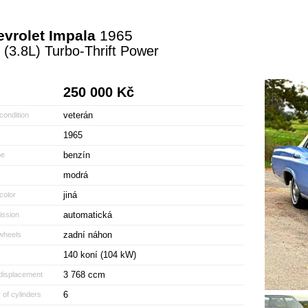
vrolet Impala
1965
 (3.8L) Turbo-Thrift Power
250 000 Kč
veterán
condition
1965
benzín
pe
modrá
jiná
 color
automatická
ssion
zadní náhon
wheels
140 koní (104 kW)
3 768 ccm
displacement
6
of cylinders