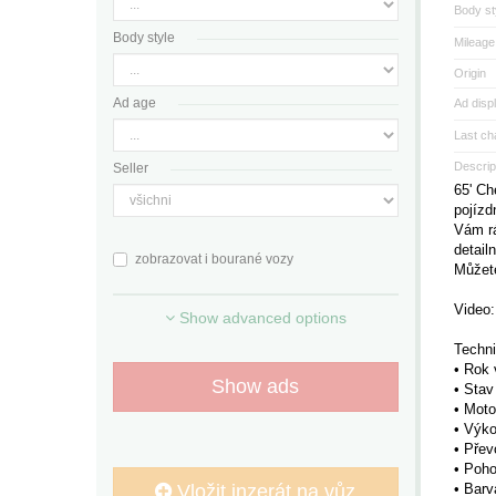
Body st
Body style
Mileage
Origin
Ad age
Ad disp
Last ch
Descrip
Seller
65' Ch
pojízd
Vám rá
detail
zobrazovat i bourané vozy
Můžete
Video
Show advanced options
Techni
• Rok 
Show ads
• Stav
• Moto
• Výko
• Přev
• Poho
Vložit inzerát na vůz
• Barv