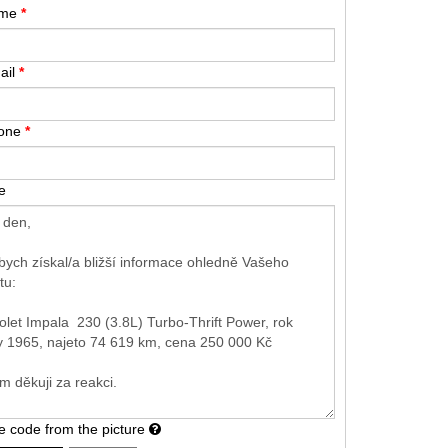
ame
*
ail
*
hone
*
e
he code from the picture