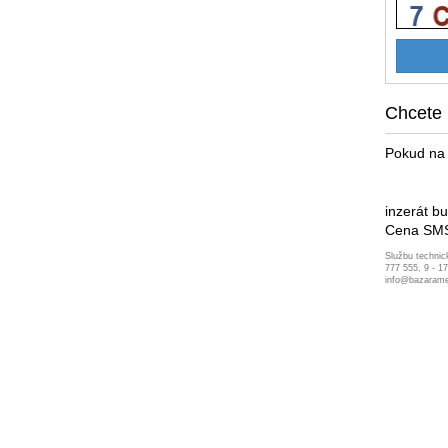
Chcete 
Pokud na 
inzerát b
Cena SMS
Službu technic
777 555, 9 - 1
info@bazarame