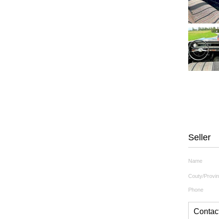
Seller
Name
Couty/Provi
Phone
Contact