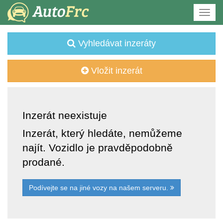
Vyhledávat inzeráty
Vložit inzerát
Inzerát neexistuje
Inzerát, který hledáte, nemůžeme
najít. Vozidlo je pravděpodobně
prodané.
Podívejte se na jiné vozy na našem serveru.