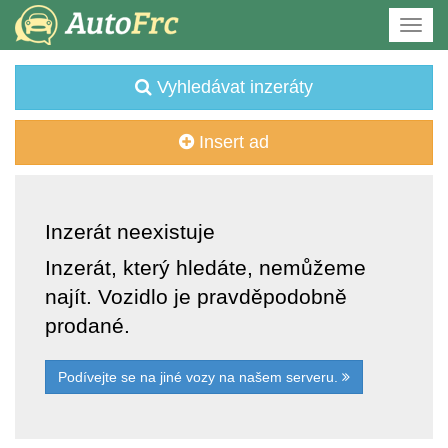
Vyhledávat inzeráty
Insert ad
Inzerát neexistuje
Inzerát, který hledáte, nemůžeme
najít. Vozidlo je pravděpodobně
prodané.
Podívejte se na jiné vozy na našem serveru.