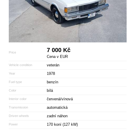
7 000 Kč
Price
Cena v EUR
veterán
Vehicle condition
1978
Year
benzín
Fuel type
bílá
Color
červená/vínová
Interior color
automatická
Transmission
zadní náhon
Driven wheels
170 koní (127 kW)
Power