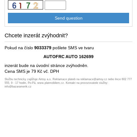
Chcete inzerát zvýhodnit?
Pokud na číslo
9033379
pošlete SMS ve tvaru
AUTOFRC AUTO 162699
inzerát bude na úvodní stránce zvýhodněn.
Cena SMS je 79 Kč vč. DPH
Službu technicky zajišťuje Airtoy a.s. Reklamace plateb na reklamace@airtoy.cz nebo lince 602 777
555, 9 - 17 hodin, Po-Pá, www.platmobilem.cz. Kontakt na provozovatele služby:
info@bazaramerik.cz