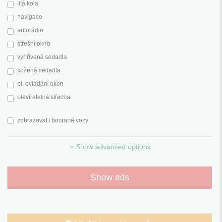
litá kola
navigace
autorádio
střešní okno
vyhřívaná sedadla
kožená sedadla
el. ovládání oken
otevíratelná střecha
zobrazovat i bourané vozy
Show advanced options
Show ads