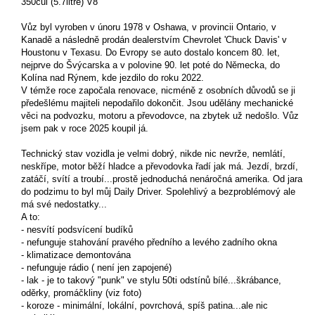
350cui (5.7litre) V8
Vůz byl vyroben v únoru 1978 v Oshawa, v provincii Ontario, v
Kanadě a následně prodán dealerstvím Chevrolet 'Chuck Davis' v
Houstonu v Texasu. Do Evropy se auto dostalo koncem 80. let,
nejprve do Švýcarska a v polovine 90. let poté do Německa, do
Kolína nad Rýnem, kde jezdilo do roku 2022.
V témže roce započala renovace, nicméně z osobních důvodů se ji
předešlému majiteli nepodařilo dokončit. Jsou udělány mechanické
věci na podvozku, motoru a převodovce, na zbytek už nedošlo. Vůz
jsem pak v roce 2025 koupil já.
Technický stav vozidla je velmi dobrý, nikde nic nevrže, nemlátí,
neskřípe, motor běží hladce a převodovka řadí jak má. Jezdí, brzdí,
zatáčí, svítí a troubí...prostě jednoduchá nenáročná amerika. Od jara
do podzimu to byl můj Daily Driver. Spolehlivý a bezproblémový ale
má své nedostatky...
A to:
- nesvítí podsvícení budíků
- nefunguje stahování pravého předního a levého zadního okna
- klimatizace demontována
- nefunguje rádio ( není jen zapojené)
- lak - je to takový "punk" ve stylu 50ti odstínů bílé...škrábance,
oděrky, promáčkliny (viz foto)
- koroze - minimální, lokální, povrchová, spíš patina...ale nic