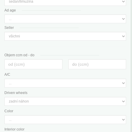
Ad age
Seller
Objem ccm od - do
A/C
Driven wheels
Color
Interior color