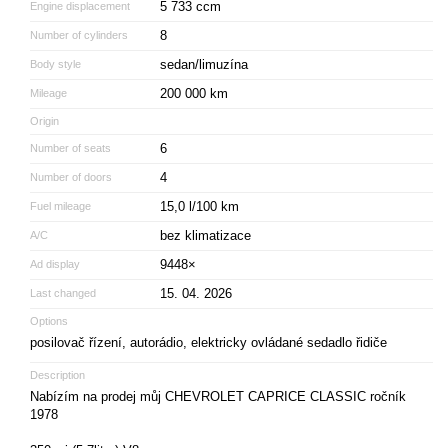
5 733 ccm
Engine displacement
8
Number of cylinders
sedan/limuzína
Body style
200 000 km
Mileage
Origin
6
Number of seats
4
Number of doors
15,0 l/100 km
Fuel mileage
bez klimatizace
A/C
9448×
Ad display
15. 04. 2026
Last changed
Options
posilovač řízení, autorádio, elektricky ovládané sedadlo řidiče
Description
Nabízím na prodej můj CHEVROLET CAPRICE CLASSIC ročník
1978