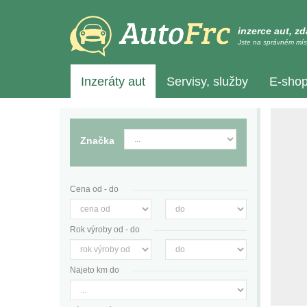
inzerce aut, z
Jste na správném mís
Inzeráty aut
Servisy, služby
E-sho
Značka
Cena od - do
Rok výroby od - do
Najeto km do