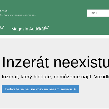
darma
tě. Konečně pořádný bazar aut.
p
Magazín Autíčkář
Inzerát neexist
Inzerát, který hledáte, nemůžeme najít. Vozi
Podívejte se na jiné vozy na našem serveru.