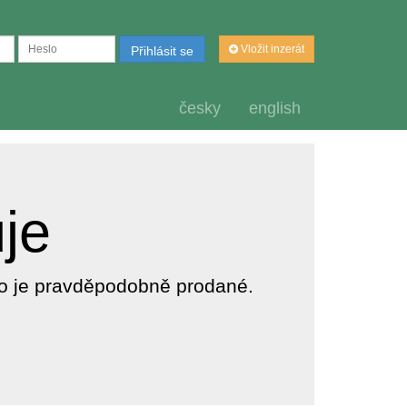
Vložit inzerát
Přihlásit se
česky
english
uje
dlo je pravděpodobně prodané.