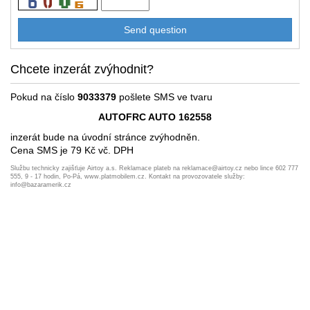
Chcete inzerát zvýhodnit?
Pokud na číslo
9033379
pošlete SMS ve tvaru
AUTOFRC AUTO 162558
inzerát bude na úvodní stránce zvýhodněn.
Cena SMS je 79 Kč vč. DPH
Službu technicky zajišťuje Airtoy a.s. Reklamace plateb na reklamace@airtoy.cz nebo lince 602 777
555, 9 - 17 hodin, Po-Pá, www.platmobilem.cz. Kontakt na provozovatele služby:
info@bazaramerik.cz