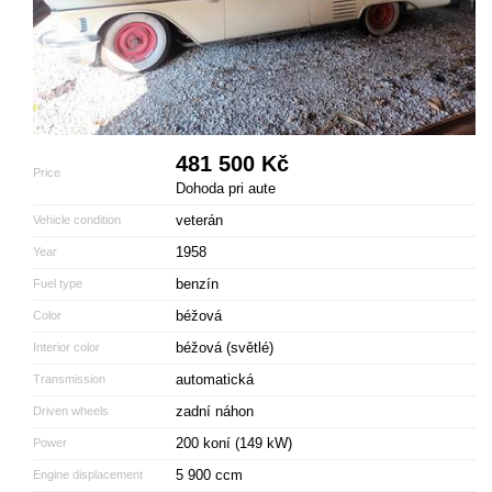
481 500 Kč
Price
Dohoda pri aute
veterán
Vehicle condition
1958
Year
benzín
Fuel type
béžová
Color
béžová (světlé)
Interior color
automatická
Transmission
zadní náhon
Driven wheels
200 koní (149 kW)
Power
5 900 ccm
Engine displacement