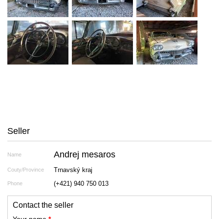
Seller
Andrej mesaros
Name
Trnavský kraj
Couty/Province
(+421) 940 750 013
Phone
Contact the seller
Your name
*