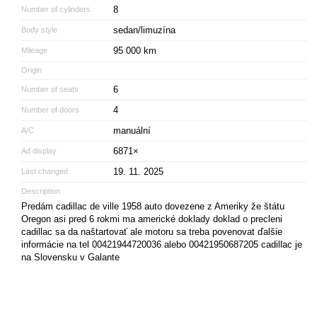
8
Number of cylinders
sedan/limuzína
Body style
95 000 km
Mileage
Origin
6
Number of seats
4
Number of doors
manuální
A/C
6871×
Ad display
19. 11. 2025
Last changed
Description
Predám cadillac de ville 1958 auto dovezene z Ameriky že štátu
Oregon asi pred 6 rokmi ma americké doklady doklad o precleni
cadillac sa da naštartovať ale motoru sa treba povenovat ďalšie
informácie na tel 00421944720036 alebo 00421950687205 cadillac je
na Slovensku v Galante