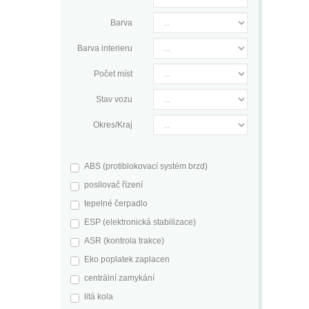
Barva
Barva interieru
Počet míst
Stav vozu
Okres/Kraj
ABS (protiblokovací systém brzd)
posilovač řízení
tepelné čerpadlo
ESP (elektronická stabilizace)
ASR (kontrola trakce)
Eko poplatek zaplacen
centrální zamykání
litá kola