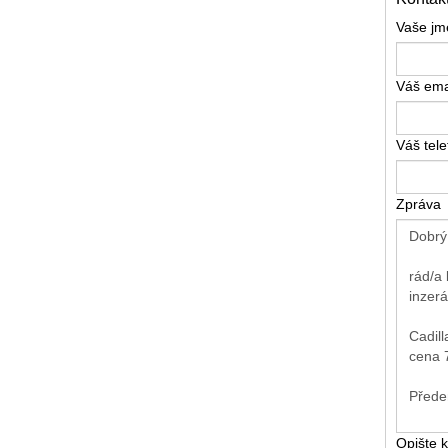
Vaše j
Váš ema
Váš tel
Zpráva
Opište 