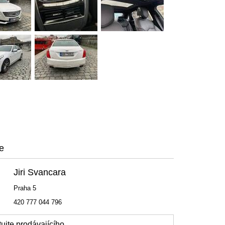
e
Jiri Svancara
Praha 5
420 777 044 796
ujte prodávajícího