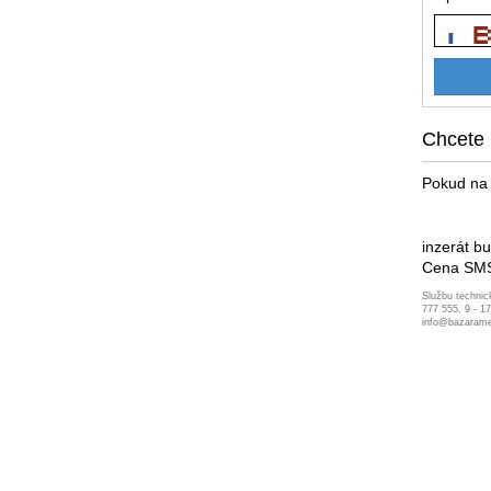
Chcete 
Pokud na 
inzerát b
Cena SMS
Službu technic
777 555, 9 - 1
info@bazarame