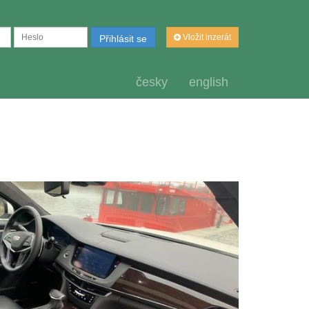
Vložit inzerát
Přihlásit se
česky
english