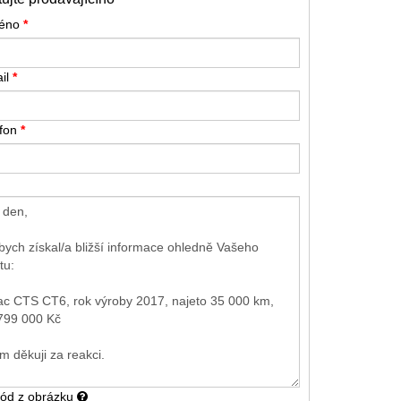
méno
*
il
*
efon
*
kód z obrázku