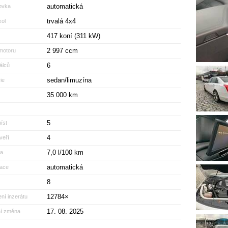
automatická
ovka
trvalá 4x4
ol
417 koní (311 kW)
2 997 ccm
motoru
6
álců
sedan/limuzína
ie
35 000 km
5
íst
4
veří
7,0 l/100 km
a
automatická
zace
8
12784×
ní inzerátu
17. 08. 2025
ní změna