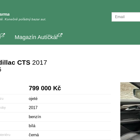
darma
tě. Konečně pořádný bazar aut.
p
Magazín Autíčkář
illac CTS
2017
6
799 000 Kč
ojeté
zu
2017
roby
benzín
bílá
černá
teriéru