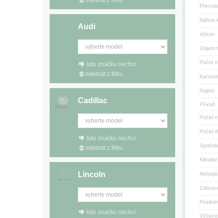
odebrat z filtru
Převod
Náhon k
Audi
Výkon
Objem 
Počet v
tuto značku nechci
odebrat z filtru
Karoser
Najeto
Cadillac
Původ
Počet m
Počet d
tuto značku nechci
Spotřeb
odebrat z filtru
Klimati
Lincoln
Airbagů
Zobraze
Posled
tuto značku nechci
Výbava