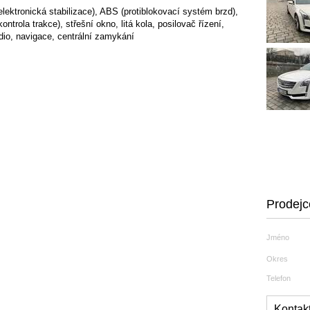
lektronická stabilizace), ABS (protiblokovací systém brzd),
ontrola trakce), střešní okno, litá kola, posilovač řízení,
dio, navigace, centrální zamykání
Prodejc
Jméno
Okres
Telefon
Kontakt