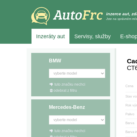
inzerce aut, z
Jste na správném mís
Inzeráty aut
Servisy, služby
E-sho
Cad
BMW
CT
tuto značku nechci
Cena
odebrat z filtru
Stav vo
Rok vý
Mercedes-Benz
Palivo
Barva
tuto značku nechci
Barva in